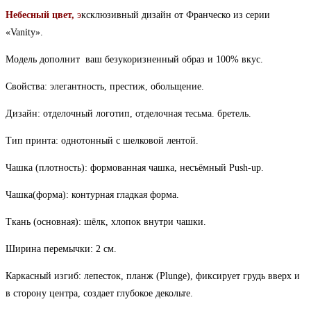
Небесный цвет,
э
ксклюзивный дизайн от Франческо из серии
«Vanity».
Модель дополнит ваш безукоризненный образ и 100% вкус.
Свойства: элегантность, престиж, обольщение.
Дизайн: отделочный логотип, отделочная тесьма.
бретель.
Тип принта: однотонный с шелковой лентой.
Чашка (плотность): формованная чашка, несъёмный
Push-up.
Чашка(форма): контурная гладкая форма.
Ткань (основная): шёлк, хлопок внутри чашки.
Ширина перемычки: 2 см.
(Plunge), фиксирует грудь вверх и
Каркасный изгиб: лепесток, планж
в сторону центра, создает глубокое декольте.