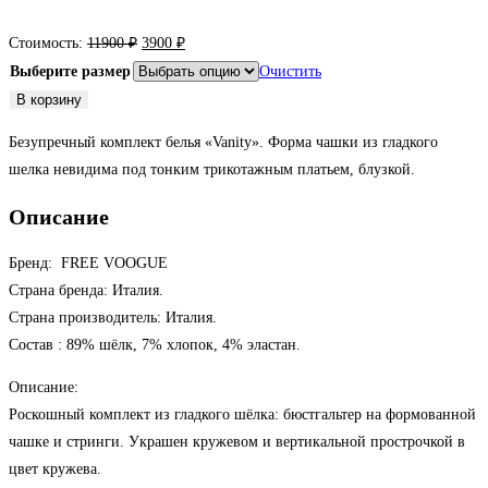
Первоначальная
Текущая
Стоимость:
11900
₽
3900
₽
цена
цена:
Выберите размер
Очистить
составляла
3900 ₽.
Количество
В корзину
11900 ₽.
товара
Безупречный комплект белья «Vanity». Форма чашки из гладкого
Бюстгальтер
шелка невидима под тонким трикотажным платьем, блузкой.
формованная
чашка
Описание
и
стринги
Бренд: FREE VOOGUE
голубой
Страна бренда: Италия.
Страна производитель: Италия.
Состав : 89% шёлк, 7% хлопок, 4% эластан.
Описание:
Роскошный комплект из гладкого шёлка: бюстгальтер на формованной
крашен кружевом и вертикальной прострочкой в
чашке и стринги. У
цвет кружева.