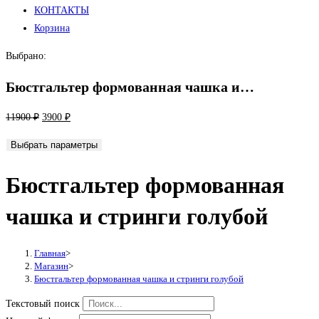
КОНТАКТЫ
Корзина
Выбрано:
Бюстгальтер формованная чашка и…
Первоначальная
Текущая
11900
₽
3900
₽
цена
цена:
Выбрать параметры
составляла
3900 ₽.
11900 ₽.
Бюстгальтер формованная
чашка и стринги голубой
Главная
>
Магазин
>
Бюстгальтер формованная чашка и стринги голубой
Текстовый поиск