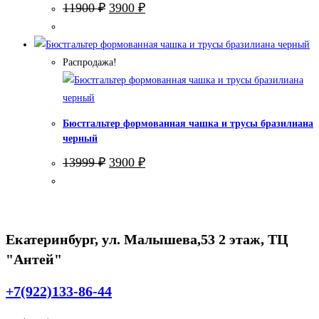
Первоначальная
Текущая
11900
₽
3900
₽
цена
цена:
составляла
3900 ₽.
11900 ₽.
Распродажа!
Бюстгальтер формованная чашка и трусы бразилиана
черный
Первоначальная
Текущая
13999
₽
3900
₽
цена
цена:
составляла
3900 ₽.
13999 ₽.
Екатеринбург, ул. Малышева,53 2 этаж, ТЦ
"Антей"
+7(922)133-86-44