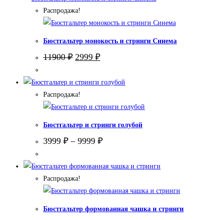
Распродажа!
Бюстгальтер монокость и стринги Синема
Первоначальная
Текущая
11900
₽
2999
₽
цена
цена:
составляла
2999 ₽.
11900 ₽.
Распродажа!
Бюстгальтер и стринги голубой
3999
₽
–
9999
₽
Распродажа!
Бюстгальтер формованная чашка и стринги