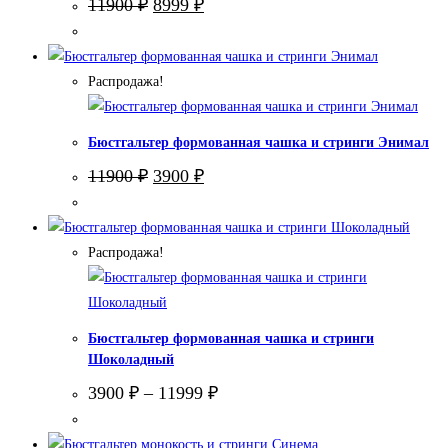
Первоначальная
Текущая
11900
₽
8999
₽
цена
цена:
составляла
8999 ₽.
11900 ₽.
Распродажа!
Бюстгальтер формованная чашка и стринги Энимал
Первоначальная
Текущая
11900
₽
3900
₽
цена
цена:
составляла
3900 ₽.
11900 ₽.
Распродажа!
Бюстгальтер формованная чашка и стринги
Шоколадный
3900
₽
–
11999
₽