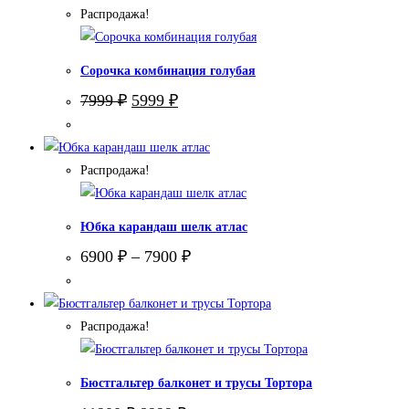
Распродажа!
Сорочка комбинация голубая
Первоначальная
Текущая
7999
₽
5999
₽
цена
цена:
составляла
5999 ₽.
7999 ₽.
Распродажа!
Юбка карандаш шелк атлас
6900
₽
–
7900
₽
Распродажа!
Бюстгальтер балконет и трусы Тортора