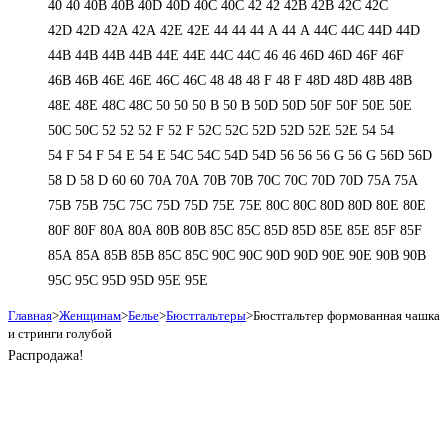
40
40
40B
40B
40D
40D
40С
40С
42
42
42B
42B
42C
42C
42D
42D
42А
42А
42Е
42Е
44
44
44 А
44 А
44C
44C
44D
44D
44В
44В
44В
44В
44Е
44Е
44С
44С
46
46
46D
46D
46F
46F
46В
46В
46Е
46Е
46С
46С
48
48
48 F
48 F
48D
48D
48В
48В
48Е
48Е
48С
48С
50
50
50 B
50 B
50D
50D
50F
50F
50Е
50Е
50С
50С
52
52
52 F
52 F
52C
52C
52D
52D
52E
52E
54
54
54 F
54 F
54 Е
54 Е
54C
54C
54D
54D
56
56
56 G
56 G
56D
56D
58 D
58 D
60
60
70A
70A
70B
70B
70C
70C
70D
70D
75A
75A
75B
75B
75C
75C
75D
75D
75E
75E
80C
80C
80D
80D
80E
80E
80F
80F
80А
80А
80В
80В
85C
85C
85D
85D
85E
85E
85F
85F
85А
85А
85В
85В
85С
85С
90C
90C
90D
90D
90E
90E
90В
90В
95C
95C
95D
95D
95E
95E
Главная
>
Женщинам
>
Белье
>
Бюстгальтеры
>
Бюстгальтер формованная чашка
и стринги голубой
Распродажа!