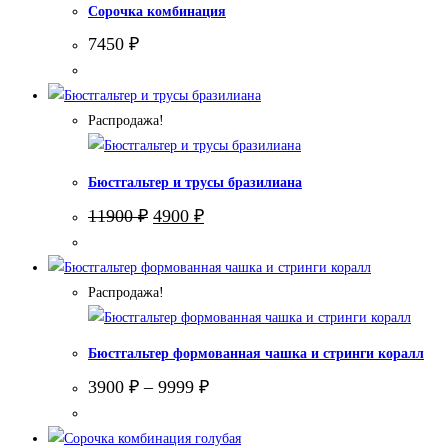
Сорочка комбинация
7450
₽
Распродажа!
Бюстгальтер и трусы бразилиана
Первоначальная
Текущая
11900
₽
4900
₽
цена
цена:
составляла
4900 ₽.
11900 ₽.
Распродажа!
Бюстгальтер формованная чашка и стринги коралл
3900
₽
–
9999
₽