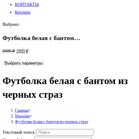
КОНТАКТЫ
Корзина
Выбрано:
Футболка белая с бантом…
Первоначальная
Текущая
6999
₽
3999
₽
цена
цена:
Выбрать параметры
составляла
3999 ₽.
6999 ₽.
Футболка белая с бантом из
черных страз
Главная
>
Магазин
>
Футболка белая с бантом из черных страз
Текстовый поиск