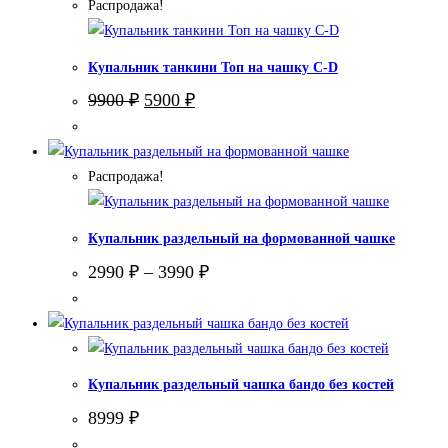
Распродажа!
Купальник танкини Топ на чашку С-D
Первоначальная
Текущая
9900
₽
5900
₽
цена
цена:
составляла
5900 ₽.
9900 ₽.
Распродажа!
Купальник раздельный на формованной чашке
2990
₽
–
3990
₽
Купальник раздельный чашка бандо без костей
8999
₽