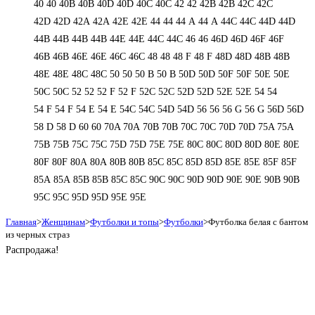
40
40
40B
40B
40D
40D
40С
40С
42
42
42B
42B
42C
42C
42D
42D
42А
42А
42Е
42Е
44
44
44 А
44 А
44C
44C
44D
44D
44В
44В
44В
44В
44Е
44Е
44С
44С
46
46
46D
46D
46F
46F
46В
46В
46Е
46Е
46С
46С
48
48
48 F
48 F
48D
48D
48В
48В
48Е
48Е
48С
48С
50
50
50 B
50 B
50D
50D
50F
50F
50Е
50Е
50С
50С
52
52
52 F
52 F
52C
52C
52D
52D
52E
52E
54
54
54 F
54 F
54 Е
54 Е
54C
54C
54D
54D
56
56
56 G
56 G
56D
56D
58 D
58 D
60
60
70A
70A
70B
70B
70C
70C
70D
70D
75A
75A
75B
75B
75C
75C
75D
75D
75E
75E
80C
80C
80D
80D
80E
80E
80F
80F
80А
80А
80В
80В
85C
85C
85D
85D
85E
85E
85F
85F
85А
85А
85В
85В
85С
85С
90C
90C
90D
90D
90E
90E
90В
90В
95C
95C
95D
95D
95E
95E
Главная
>
Женщинам
>
Футболки и топы
>
Футболки
>
Футболка белая с бантом
из черных страз
Распродажа!