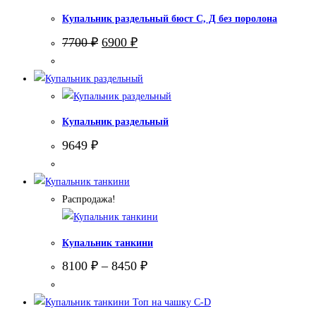
Купальник раздельный бюст С, Д без поролона
Первоначальная
Текущая
7700
₽
6900
₽
цена
цена:
составляла
6900 ₽.
7700 ₽.
Купальник раздельный
9649
₽
Распродажа!
Купальник танкини
8100
₽
–
8450
₽