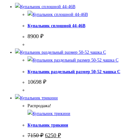
Купальник сплошной 44-46В
8900
₽
Купальник раздельный размер 50-52 чашка С
10698
₽
Распродажа!
Купальник трикини
Первоначальная
Текущая
7150
₽
6250
₽