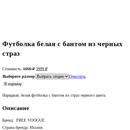
Футболка белая с бантом из черных
страз
Первоначальная
Текущая
Стоимость:
6999
₽
3999
₽
цена
цена:
Выберите размер
Очистить
составляла
3999 ₽.
Количество
В корзину
6999 ₽.
товара
Нарядная, белая футболка с бантом из страз черного цвета.
Футболка
белая
Описание
с
бантом
Бренд: FREE VOOGUE
из
Страна бренда: Италия