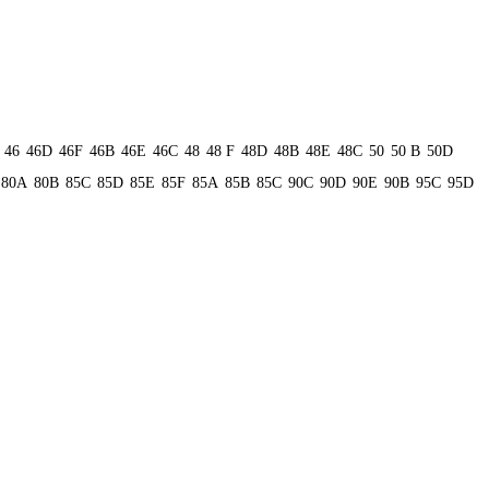
46
46D
46F
46В
46Е
46С
48
48 F
48D
48В
48Е
48С
50
50 B
50D
80А
80В
85C
85D
85E
85F
85А
85В
85С
90C
90D
90E
90В
95C
95D