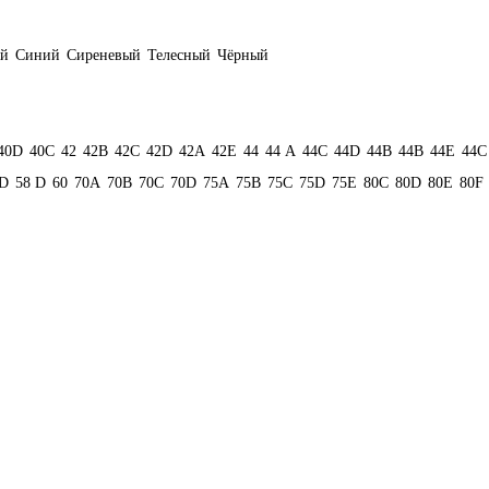
ый
Синий
Сиреневый
Телесный
Чёрный
40D
40С
42
42B
42C
42D
42А
42Е
44
44 А
44C
44D
44В
44В
44Е
44С
D
58 D
60
70A
70B
70C
70D
75A
75B
75C
75D
75E
80C
80D
80E
80F