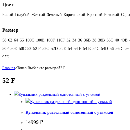
Цвет
Белый
Голубой
Желтый
Зеленый
Коричневый
Красный
Розовый
Сер
Размер
58
62
64
66
100C
100E
100F
110F
32
34
36
36B
38
38B
38С
40
40B
50F
50Е
50С
52
52 F
52C
52D
52E
54
54 F
54 Е
54C
54D
56
56 G
56
95E
Главная
>
Товар Выберите размер
>
52 F
52 F
Купальник раздельный однотонный с утяжкой
14999
₽