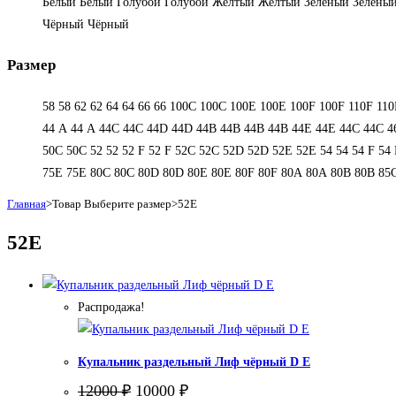
Белый
Белый
Голубой
Голубой
Желтый
Желтый
Зеленый
Зелены
Чёрный
Чёрный
Размер
58
58
62
62
64
64
66
66
100C
100C
100E
100E
100F
100F
110F
110
44 А
44 А
44C
44C
44D
44D
44В
44В
44В
44В
44Е
44Е
44С
44С
4
50С
50С
52
52
52 F
52 F
52C
52C
52D
52D
52E
52E
54
54
54 F
54 
75E
75E
80C
80C
80D
80D
80E
80E
80F
80F
80А
80А
80В
80В
85
Главная
>
Товар Выберите размер
>
52E
52E
Распродажа!
Купальник раздельный Лиф чёрный D E
Первоначальная
Текущая
12000
₽
10000
₽