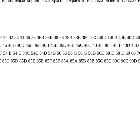
й
Коричневый
Коричневый
Красный
Красный
Розовый
Розовый
Серый
С
F
32
32
34
34
36
36
36B
36B
38
38
38B
38B
38С
38С
40
40
40B
40B
40D
4
6
46
46D
46D
46F
46F
46В
46В
46Е
46Е
46С
46С
48
48
48 F
48 F
48D
48D
F
54 Е
54 Е
54C
54C
54D
54D
56
56
56 G
56 G
56D
56D
58 D
58 D
60
60
7
C
85C
85D
85D
85E
85E
85F
85F
85А
85А
85В
85В
85С
85С
90C
90C
90D