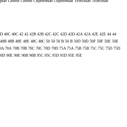
ерый
Синий
Синий
Сиреневый
Сиреневый
Телесный
Телесный
0D
40С
40С
42
42
42B
42B
42C
42C
42D
42D
42А
42А
42Е
42Е
44
44
48В
48В
48Е
48Е
48С
48С
50
50
50 B
50 B
50D
50D
50F
50F
50Е
50Е
0A
70A
70B
70B
70C
70C
70D
70D
75A
75A
75B
75B
75C
75C
75D
75D
90D
90E
90E
90В
90В
95C
95C
95D
95D
95E
95E