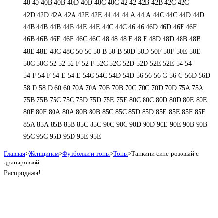
40
40
40B
40B
40D
40D
40С
40С
42
42
42B
42B
42C
42C
42D
42D
42А
42А
42Е
42Е
44
44
44 А
44 А
44C
44C
44D
44D
44В
44В
44В
44В
44Е
44Е
44С
44С
46
46
46D
46D
46F
46F
46В
46В
46Е
46Е
46С
46С
48
48
48 F
48 F
48D
48D
48В
48В
48Е
48Е
48С
48С
50
50
50 B
50 B
50D
50D
50F
50F
50Е
50Е
50С
50С
52
52
52 F
52 F
52C
52C
52D
52D
52E
52E
54
54
54 F
54 F
54 Е
54 Е
54C
54C
54D
54D
56
56
56 G
56 G
56D
56D
58 D
58 D
60
60
70A
70A
70B
70B
70C
70C
70D
70D
75A
75A
75B
75B
75C
75C
75D
75D
75E
75E
80C
80C
80D
80D
80E
80E
80F
80F
80А
80А
80В
80В
85C
85C
85D
85D
85E
85E
85F
85F
85А
85А
85В
85В
85С
85С
90C
90C
90D
90D
90E
90E
90В
90В
95C
95C
95D
95D
95E
95E
Главная
>
Женщинам
>
Футболки и топы
>
Топы
>
Танкини сине-розовый с
драпировкой
Распродажа!