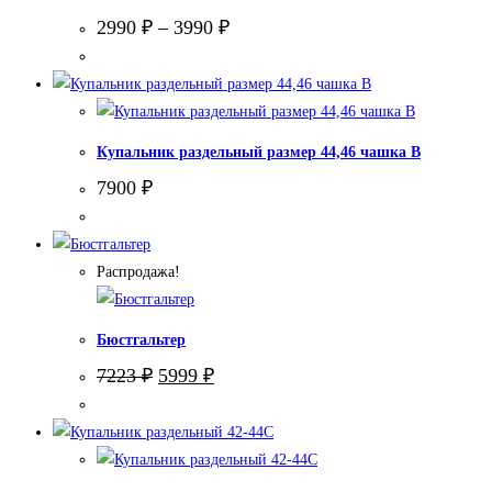
2990
₽
–
3990
₽
Купальник раздельный размер 44,46 чашка В
7900
₽
Распродажа!
Бюстгальтер
Первоначальная
Текущая
7223
₽
5999
₽
цена
цена:
составляла
5999 ₽.
7223 ₽.