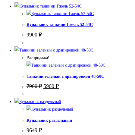
Купальник танкини Гжель 52-54С
9900
₽
Распродажа!
Танкини зеленый с драпировкой 48-50С
Первоначальная
Текущая
7900
₽
5900
₽
цена
цена:
составляла
5900 ₽.
7900 ₽.
Купальник раздельный
9649
₽