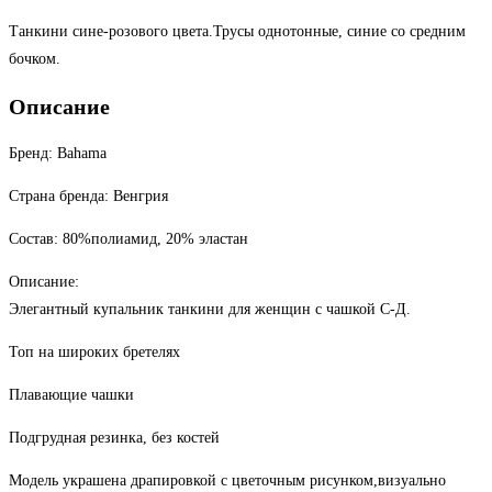
товара
Танкини сине-розового цвета.Трусы однотонные, синие со средним
Танкини
бочком.
сине-
розовый
Описание
с
драпировкой
Бренд: Bahama
Страна бренда: Венгрия
Состав: 80%полиамид, 20% эластан
Описание:
Элегантный купальник танкини для женщин с чашкой С-Д.
Топ на широких бретелях
Плавающие чашки
Подгрудная резинка, без костей
Модель украшена драпировкой с цветочным рисунком,визуально