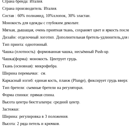
Страна бренда: Италия.
Страна производитель: Италия.
Состав : 60% полиамид, 10%хлопок, 30% эластан.
Монокость для одежды с глубоким декольте.
Мягкая, дышащая, очень приятная ткань, сохраняет цвет и яркость пос
Дизайн: отделочный логотип. Дополнительная бретель-удлинитель,для 
Тип принта: однотонный.
Чашка (плотность): формованная чашка, несъёмный
Push-up.
Чашка(форма): монокость. Центрует грудь.
Ткань (основная): микрофибра.
Ширина перемычки: см.
(Plunge), фиксирует грудь вверх 
Каркасный изгиб: единая кость, планж
Тип бретели: съемные бретели на регуляторах.
Форма спинки: прямая спина.
Высота центра бюстгальтера: средний центр.
Застежки:
Ширина: регулировка в 3 положения.
Высота: 2 ряда петель и крючков.