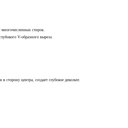
ле многочисленных стирок.
глубокого V-образного выреза.
и в сторону центра, создает глубокое декольте.