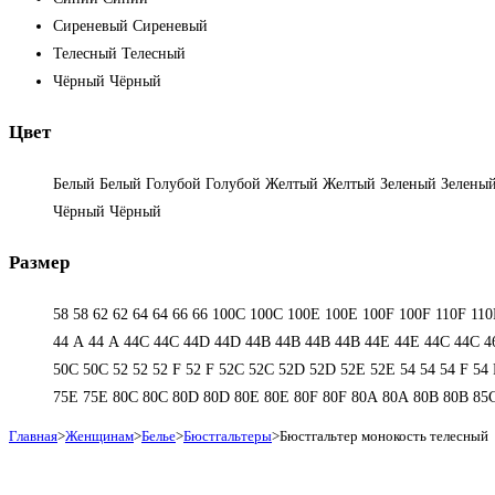
Сиреневый
Сиреневый
Телесный
Телесный
Чёрный
Чёрный
Цвет
Белый
Белый
Голубой
Голубой
Желтый
Желтый
Зеленый
Зелены
Чёрный
Чёрный
Размер
58
58
62
62
64
64
66
66
100C
100C
100E
100E
100F
100F
110F
110
44 А
44 А
44C
44C
44D
44D
44В
44В
44В
44В
44Е
44Е
44С
44С
4
50С
50С
52
52
52 F
52 F
52C
52C
52D
52D
52E
52E
54
54
54 F
54 
75E
75E
80C
80C
80D
80D
80E
80E
80F
80F
80А
80А
80В
80В
85
Главная
>
Женщинам
>
Белье
>
Бюстгальтеры
>
Бюстгальтер монокость телесный