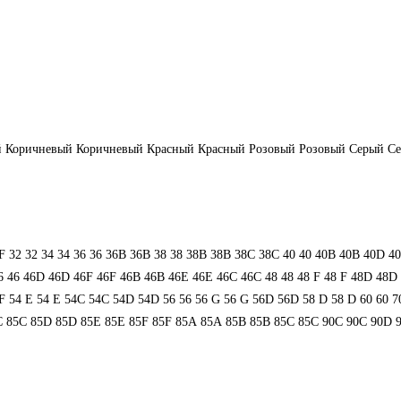
й
Коричневый
Коричневый
Красный
Красный
Розовый
Розовый
Серый
С
F
32
32
34
34
36
36
36B
36B
38
38
38B
38B
38С
38С
40
40
40B
40B
40D
4
6
46
46D
46D
46F
46F
46В
46В
46Е
46Е
46С
46С
48
48
48 F
48 F
48D
48D
F
54 Е
54 Е
54C
54C
54D
54D
56
56
56 G
56 G
56D
56D
58 D
58 D
60
60
7
C
85C
85D
85D
85E
85E
85F
85F
85А
85А
85В
85В
85С
85С
90C
90C
90D