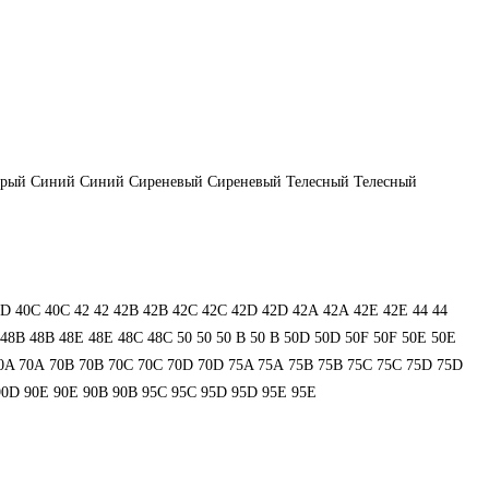
ерый
Синий
Синий
Сиреневый
Сиреневый
Телесный
Телесный
0D
40С
40С
42
42
42B
42B
42C
42C
42D
42D
42А
42А
42Е
42Е
44
44
48В
48В
48Е
48Е
48С
48С
50
50
50 B
50 B
50D
50D
50F
50F
50Е
50Е
0A
70A
70B
70B
70C
70C
70D
70D
75A
75A
75B
75B
75C
75C
75D
75D
90D
90E
90E
90В
90В
95C
95C
95D
95D
95E
95E