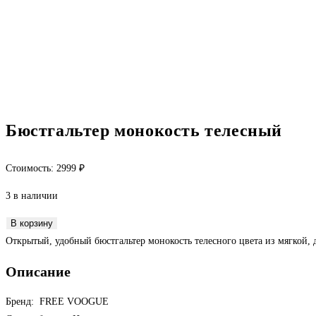
Бюстгальтер монокость телесный
Стоимость:
2999
₽
3 в наличии
Количество
В корзину
товара
Открытый, удобный бюстгальтер монокость телесного цвета из мягкой,
Бюстгальтер
Описание
монокость
телесный
Бренд: FREE VOOGUE