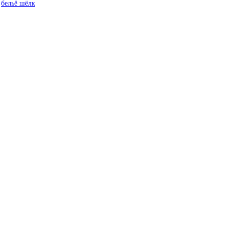
:
бельё шёлк