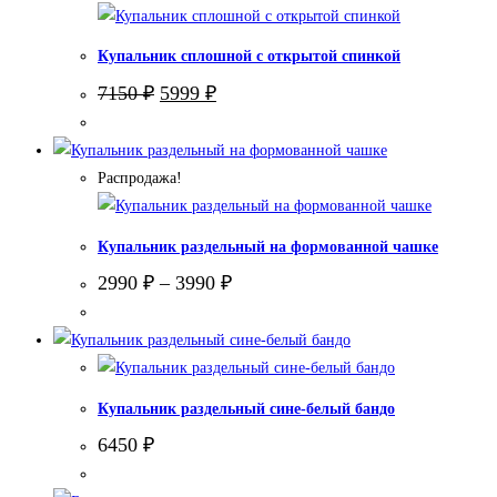
Купальник сплошной с открытой спинкой
Первоначальная
Текущая
7150
₽
5999
₽
цена
цена:
составляла
5999 ₽.
7150 ₽.
Распродажа!
Купальник раздельный на формованной чашке
2990
₽
–
3990
₽
Купальник раздельный сине-белый бандо
6450
₽