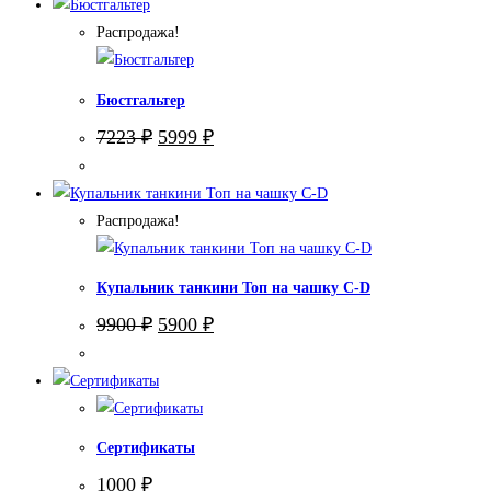
Распродажа!
Бюстгальтер
Первоначальная
Текущая
7223
₽
5999
₽
цена
цена:
составляла
5999 ₽.
7223 ₽.
Распродажа!
Купальник танкини Топ на чашку С-D
Первоначальная
Текущая
9900
₽
5900
₽
цена
цена:
составляла
5900 ₽.
9900 ₽.
Сертификаты
1000
₽