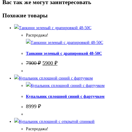
Вас так же могут заинтересовать
Похожие товары
Распродажа!
Танкини зеленый с драпировкой 48-50С
Первоначальная
Текущая
7900
₽
5900
₽
цена
цена:
составляла
5900 ₽.
7900 ₽.
Купальник сплошной синий с фартучком
8999
₽
Распродажа!