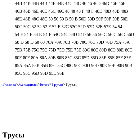
44В
44В
44В
44В
44Е
44Е
44С
44С
46
46
46D
46D
46F
46F
46В
46В
46Е
46Е
46С
46С
48
48
48 F
48 F
48D
48D
48В
48В
48Е
48Е
48С
48С
50
50
50 B
50 B
50D
50D
50F
50F
50Е
50Е
50С
50С
52
52
52 F
52 F
52C
52C
52D
52D
52E
52E
54
54
54 F
54 F
54 Е
54 Е
54C
54C
54D
54D
56
56
56 G
56 G
56D
56D
58 D
58 D
60
60
70A
70A
70B
70B
70C
70C
70D
70D
75A
75A
75B
75B
75C
75C
75D
75D
75E
75E
80C
80C
80D
80D
80E
80E
80F
80F
80А
80А
80В
80В
85C
85C
85D
85D
85E
85E
85F
85F
85А
85А
85В
85В
85С
85С
90C
90C
90D
90D
90E
90E
90В
90В
95C
95C
95D
95D
95E
95E
Главная
>
Женщинам
>
Белье
>
Трусы
>
Трусы
Трусы