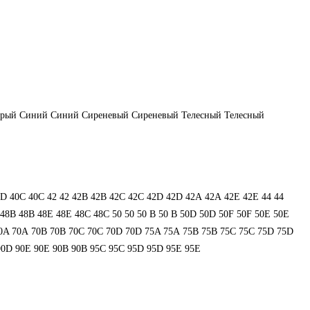
ерый
Синий
Синий
Сиреневый
Сиреневый
Телесный
Телесный
0D
40С
40С
42
42
42B
42B
42C
42C
42D
42D
42А
42А
42Е
42Е
44
44
48В
48В
48Е
48Е
48С
48С
50
50
50 B
50 B
50D
50D
50F
50F
50Е
50Е
0A
70A
70B
70B
70C
70C
70D
70D
75A
75A
75B
75B
75C
75C
75D
75D
90D
90E
90E
90В
90В
95C
95C
95D
95D
95E
95E