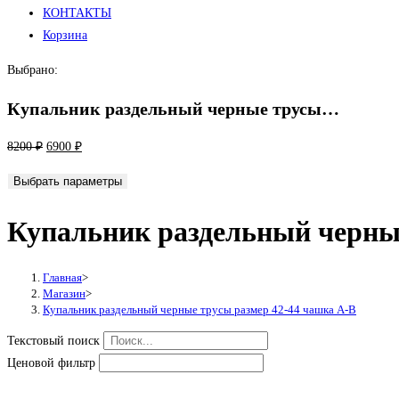
КОНТАКТЫ
Корзина
Выбрано:
Купальник раздельный черные трусы…
Первоначальная
Текущая
8200
₽
6900
₽
цена
цена:
Выбрать параметры
составляла
6900 ₽.
8200 ₽.
Купальник раздельный черные
Главная
>
Магазин
>
Купальник раздельный черные трусы размер 42-44 чашка А-В
Текстовый поиск
Ценовой фильтр