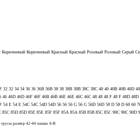
й
Коричневый
Коричневый
Красный
Красный
Розовый
Розовый
Серый
С
F
32
32
34
34
36
36
36B
36B
38
38
38B
38B
38С
38С
40
40
40B
40B
40D
4
6
46
46D
46D
46F
46F
46В
46В
46Е
46Е
46С
46С
48
48
48 F
48 F
48D
48D
F
54 Е
54 Е
54C
54C
54D
54D
56
56
56 G
56 G
56D
56D
58 D
58 D
60
60
7
C
85C
85D
85D
85E
85E
85F
85F
85А
85А
85В
85В
85С
85С
90C
90C
90D
 трусы размер 42-44 чашка А-В