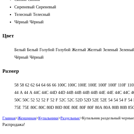
Сиреневый
Сиреневый
Телесный
Телесный
Чёрный
Чёрный
Цвет
Белый
Белый
Голубой
Голубой
Желтый
Желтый
Зеленый
Зелены
Чёрный
Чёрный
Размер
58
58
62
62
64
64
66
66
100C
100C
100E
100E
100F
100F
110F
110
44 А
44 А
44C
44C
44D
44D
44В
44В
44В
44В
44Е
44Е
44С
44С
4
50С
50С
52
52
52 F
52 F
52C
52C
52D
52D
52E
52E
54
54
54 F
54 
75E
75E
80C
80C
80D
80D
80E
80E
80F
80F
80А
80А
80В
80В
85
Главная
>
Женщинам
>
Купальники
>
Раздельные
>
Купальник раздельный черные
Распродажа!