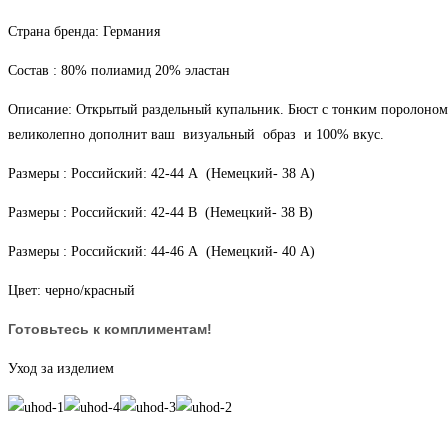
размер
Страна бренда: Германия
42-
44
Состав : 80% полиамид 20% эластан
чашка
Описание: Открытый раздельный купальник. Бюст с тонким поролоном 
А-
великолепно дополнит ваш визуальный образ и 100% вкус.
В
Размеры : Российский: 42-44 А (Немецкий- 38 А)
Размеры : Российский: 42-44 В (Немецкий- 38 В)
Размеры : Российский: 44-46 А (Немецкий- 40 А)
Цвет: черно/красный
Готовьтесь к комплиментам!
Уход за изделием