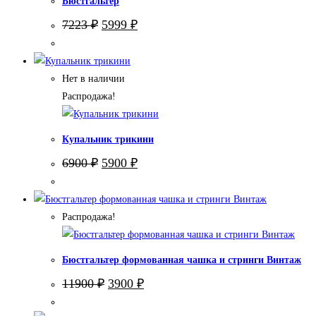
Бюстгальтер
Первоначальная
Текущая
7223
₽
5999
₽
цена
цена:
составляла
5999 ₽.
7223 ₽.
Нет в наличии
Распродажа!
Купальник трикини
Первоначальная
Текущая
6900
₽
5900
₽
цена
цена:
составляла
5900 ₽.
6900 ₽.
Распродажа!
Бюстгальтер формованная чашка и стринги Винтаж
Первоначальная
Текущая
11900
₽
3900
₽
цена
цена:
составляла
3900 ₽.