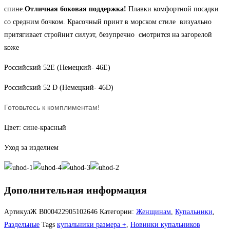
спине.
Отличная боковая поддержка!
Плавки комфортной посадки
со средним бочком. Красочный принт в морском стиле визуально
притягивает стройнит силуэт, безупречно смотрится на загорелой
коже
Российский 52Е (Немецкий- 46Е)
Российский 52 D (Немецкий- 46D)
Готовьтесь к комплиментам!
Цвет: сине-красный
Уход за изделием
Дополнительная информация
АртикулЖ
В000422905102646
Категории:
Женщинам
,
Купальники
,
Раздельные
Tags
купальники размера +
,
Новинки купальников