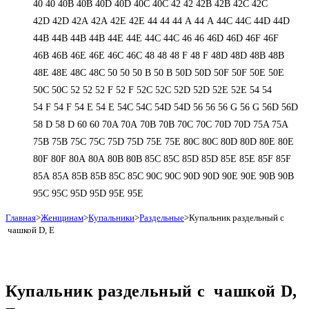
40
40
40B
40B
40D
40D
40С
40С
42
42
42B
42B
42C
42C
42D
42D
42А
42А
42Е
42Е
44
44
44 А
44 А
44C
44C
44D
44D
44В
44В
44В
44В
44Е
44Е
44С
44С
46
46
46D
46D
46F
46F
46В
46В
46Е
46Е
46С
46С
48
48
48 F
48 F
48D
48D
48В
48В
48Е
48Е
48С
48С
50
50
50 B
50 B
50D
50D
50F
50F
50Е
50Е
50С
50С
52
52
52 F
52 F
52C
52C
52D
52D
52E
52E
54
54
54 F
54 F
54 Е
54 Е
54C
54C
54D
54D
56
56
56 G
56 G
56D
56D
58 D
58 D
60
60
70A
70A
70B
70B
70C
70C
70D
70D
75A
75A
75B
75B
75C
75C
75D
75D
75E
75E
80C
80C
80D
80D
80E
80E
80F
80F
80А
80А
80В
80В
85C
85C
85D
85D
85E
85E
85F
85F
85А
85А
85В
85В
85С
85С
90C
90C
90D
90D
90E
90E
90В
90В
95C
95C
95D
95D
95E
95E
Главная
>
Женщинам
>
Купальники
>
Раздельные
>
Купальник раздельный с
чашкой D, Е
Купальник раздельный с чашкой D,