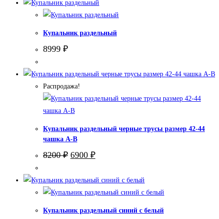
11900 ₽.
Купальник раздельный
8999
₽
Распродажа!
Купальник раздельный черные трусы размер 42-44
чашка А-В
Первоначальная
Текущая
8200
₽
6900
₽
цена
цена:
составляла
6900 ₽.
8200 ₽.
Купальник раздельный синий с белый