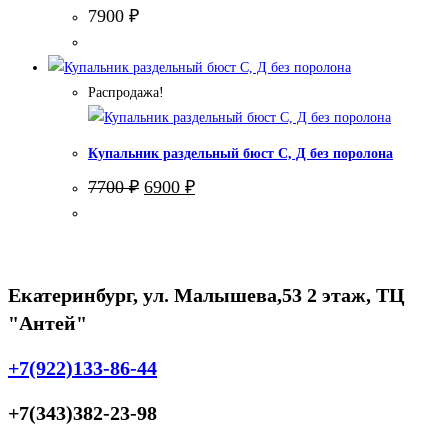
7900
₽
Распродажа!
Купальник раздельный бюст С, Д без поролона
Первоначальная
Текущая
7700
₽
6900
₽
цена
цена:
составляла
6900 ₽.
7700 ₽.
Екатеринбург, ул. Малышева,53 2 этаж, ТЦ
"Антей"
+7(922)133-86-44
+7(343)382-23-98