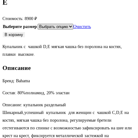
Е
Стоимость:
8900
₽
Выберите размер
Очистить
Количество
В корзину
товара
Купальник с чашкой D,Е мягкая чашка без поролона на костях,
Купальник
плавки высокие.
раздельный
с
Описание
чашкой
D,
Бренд: Bahama
Е
Состав: 80%полиамид, 20% эластан
Описание: купальник раздельный
Шикарный,успешный купальник для женщин с чашкой С,D,Е на
костях, мягкая чашка без поролона, регулируемые бретели
отстегиваются по спинке с возможностью зафиксировать на шее или
крест на крест, фиксируется металлической застежкой на