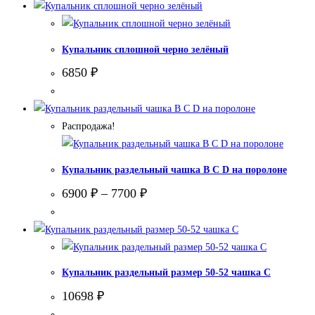
Купальник сплошной черно зелёный
6850
₽
Распродажа!
Купальник раздельный чашка В С D на поролоне
6900
₽
–
7700
₽
Купальник раздельный размер 50-52 чашка С
10698
₽