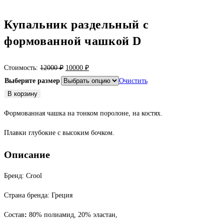
Купальник раздельный с
формованной чашкой D
Первоначальная
Текущая
Стоимость:
12000
₽
10000
₽
цена
цена:
Выберите размер
Очистить
составляла
10000 ₽.
Количество
В корзину
12000 ₽.
товара
Формованная чашка на тонком поролоне, на костях.
Купальник
раздельный
Плавки глубокие с высоким бочком.
с
Описание
формованной
чашкой
Бренд: Crool
D
Страна бренда: Греция
Состав
:
80% полиамид, 20% эластан,