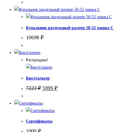
составляла
5999 ₽.
7150 ₽.
Купальник раздельный размер 50-52 чашка С
10698
₽
Распродажа!
Бюстгальтер
Первоначальная
Текущая
7223
₽
5999
₽
цена
цена:
составляла
5999 ₽.
7223 ₽.
Сертификаты
1000
₽