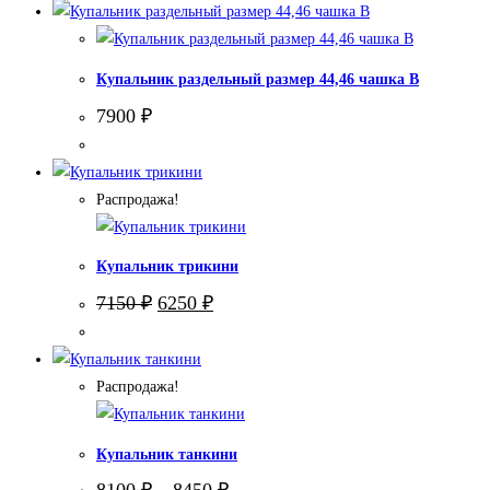
7900 ₽.
Купальник раздельный размер 44,46 чашка В
7900
₽
Распродажа!
Купальник трикини
Первоначальная
Текущая
7150
₽
6250
₽
цена
цена:
составляла
6250 ₽.
7150 ₽.
Распродажа!
Купальник танкини