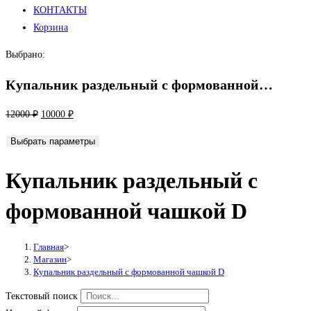
КОНТАКТЫ
Корзина
Выбрано:
Купальник раздельный с формованной…
Первоначальная
Текущая
12000
₽
10000
₽
цена
цена:
Выбрать параметры
составляла
10000 ₽.
12000 ₽.
Купальник раздельный с
формованной чашкой D
Главная
>
Магазин
>
Купальник раздельный с формованной чашкой D
Текстовый поиск