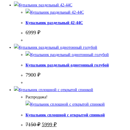
8200 ₽.
Купальник раздельный 42-44С
6999
₽
Купальник раздельный однотонный голубой
7900
₽
Распродажа!
Купальник сплошной с открытой спинкой
Первоначальная
Текущая
7150
₽
5999
₽
цена
цена: