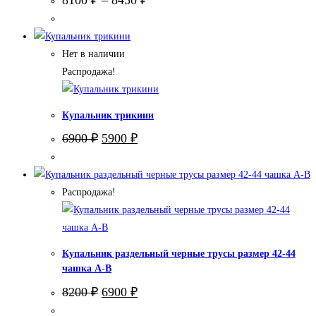
8100
₽
–
8450
₽
Нет в наличии
Распродажа!
Купальник трикини
Первоначальная
Текущая
6900
₽
5900
₽
цена
цена:
составляла
5900 ₽.
6900 ₽.
Распродажа!
Купальник раздельный черные трусы размер 42-44
чашка А-В
Первоначальная
Текущая
8200
₽
6900
₽
цена
цена:
составляла
6900 ₽.