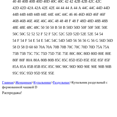
40
40
40B
40B
40D
40D
40С
40С
42
42
42B
42B
42C
42C
42D
42D
42А
42А
42Е
42Е
44
44
44 А
44 А
44C
44C
44D
44D
44В
44В
44В
44В
44Е
44Е
44С
44С
46
46
46D
46D
46F
46F
46В
46В
46Е
46Е
46С
46С
48
48
48 F
48 F
48D
48D
48В
48В
48Е
48Е
48С
48С
50
50
50 B
50 B
50D
50D
50F
50F
50Е
50Е
50С
50С
52
52
52 F
52 F
52C
52C
52D
52D
52E
52E
54
54
54 F
54 F
54 Е
54 Е
54C
54C
54D
54D
56
56
56 G
56 G
56D
56D
58 D
58 D
60
60
70A
70A
70B
70B
70C
70C
70D
70D
75A
75A
75B
75B
75C
75C
75D
75D
75E
75E
80C
80C
80D
80D
80E
80E
80F
80F
80А
80А
80В
80В
85C
85C
85D
85D
85E
85E
85F
85F
85А
85А
85В
85В
85С
85С
90C
90C
90D
90D
90E
90E
90В
90В
95C
95C
95D
95D
95E
95E
Главная
>
Женщинам
>
Купальники
>
Раздельные
>
Купальник раздельный с
формованной чашкой D
Распродажа!