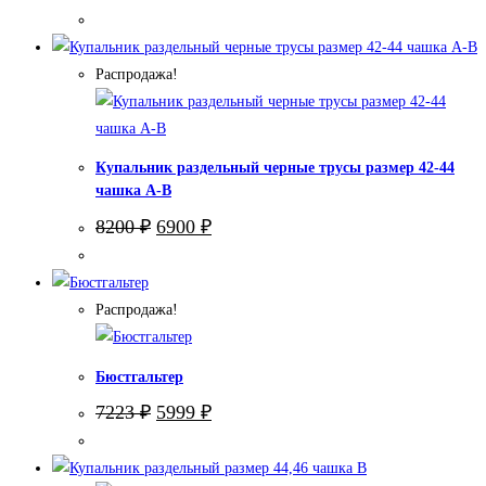
цена
цена:
составляла
5900 ₽.
9900 ₽.
Распродажа!
Купальник раздельный черные трусы размер 42-44
чашка А-В
Первоначальная
Текущая
8200
₽
6900
₽
цена
цена:
составляла
6900 ₽.
8200 ₽.
Распродажа!
Бюстгальтер
Первоначальная
Текущая
7223
₽
5999
₽
цена
цена:
составляла
5999 ₽.
7223 ₽.