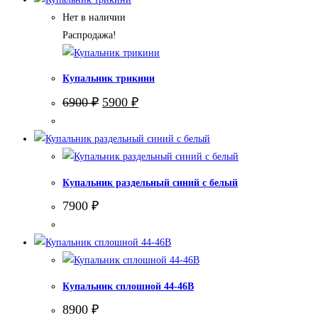
Нет в наличии
Распродажа!
Купальник трикини
Первоначальная
Текущая
6900
₽
5900
₽
цена
цена:
составляла
5900 ₽.
6900 ₽.
Купальник раздельный синий с белый
7900
₽
Купальник сплошной 44-46В
8900
₽