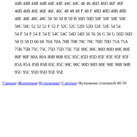
44В
44В
44В
44В
44Е
44Е
44С
44С
46
46
46D
46D
46F
46F
46В
46В
46Е
46Е
46С
46С
48
48
48 F
48 F
48D
48D
48В
48В
48Е
48Е
48С
48С
50
50
50 B
50 B
50D
50D
50F
50F
50Е
50Е
50С
50С
52
52
52 F
52 F
52C
52C
52D
52D
52E
52E
54
54
54 F
54 F
54 Е
54 Е
54C
54C
54D
54D
56
56
56 G
56 G
56D
56D
58 D
58 D
60
60
70A
70A
70B
70B
70C
70C
70D
70D
75A
75A
75B
75B
75C
75C
75D
75D
75E
75E
80C
80C
80D
80D
80E
80E
80F
80F
80А
80А
80В
80В
85C
85C
85D
85D
85E
85E
85F
85F
85А
85А
85В
85В
85С
85С
90C
90C
90D
90D
90E
90E
90В
90В
95C
95C
95D
95D
95E
95E
Главная
>
Женщинам
>
Купальники
>
Слитные
>
Купальник сплошной 48-50