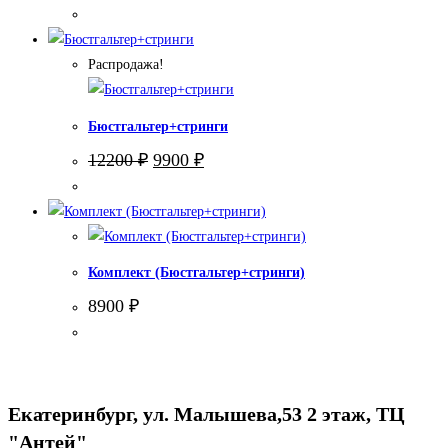
Распродажа!
Бюстгальтер+стринги
Первоначальная
Текущая
12200
₽
9900
₽
цена
цена:
составляла
9900 ₽.
12200 ₽.
Комплект (Бюстгальтер+стринги)
8900
₽
Екатеринбург, ул. Малышева,53 2 этаж, ТЦ
"Антей"