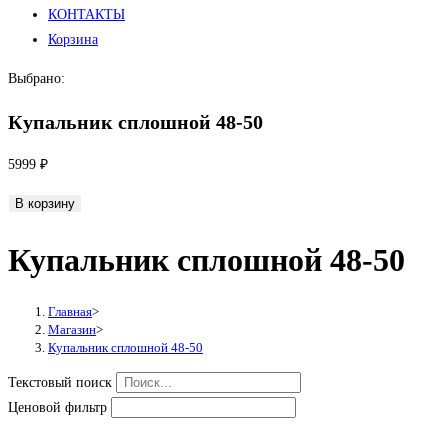
КОНТАКТЫ
Корзина
Выбрано:
Купальник сплошной 48-50
5999
₽
Количество
В корзину
товара
Купальник сплошной 48-50
Купальник
сплошной
48-
Главная
>
50
Магазин
>
Купальник сплошной 48-50
Текстовый поиск
Ценовой фильтр