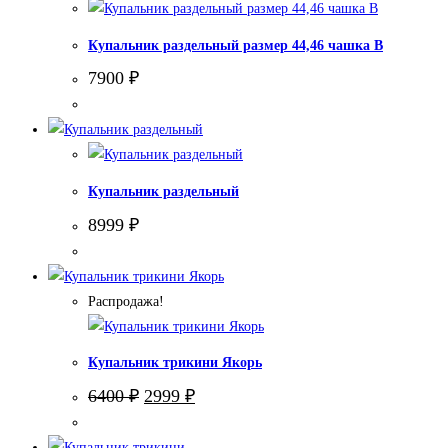
Купальник раздельный размер 44,46 чашка В
7900
₽
Купальник раздельный
8999
₽
Распродажа!
Купальник трикини Якорь
Первоначальная
Текущая
6400
₽
2999
₽
цена
цена:
составляла
2999 ₽.
6400 ₽.