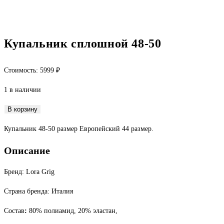
Купальник сплошной 48-50
Стоимость:
5999
₽
1 в наличии
Количество
В корзину
товара
Купальник 48-50 размер Европейский 44 размер.
Купальник
сплошной
Описание
48-
50
Бренд: Lora Grig
Страна бренда: Италия
Состав
:
80% полиамид, 20% эластан,