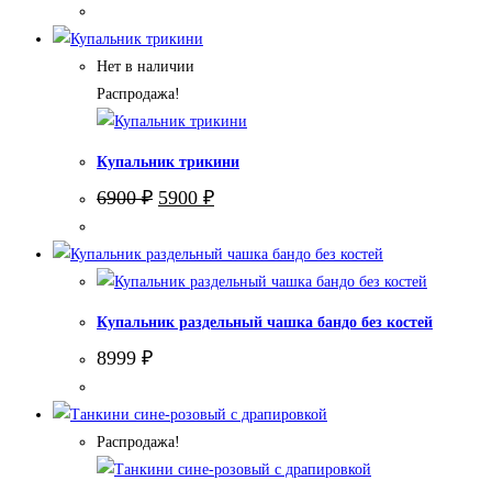
Нет в наличии
Распродажа!
Купальник трикини
Первоначальная
Текущая
6900
₽
5900
₽
цена
цена:
составляла
5900 ₽.
6900 ₽.
Купальник раздельный чашка бандо без костей
8999
₽
Распродажа!