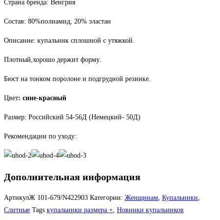
Страна бренда: Венгрия
56Д
Состав: 80%полиамид, 20% эластан
Описание: купальник сплошной с утяжкой.
Плотный,хорошо держит форму.
Бюст на тонком поролоне и подгрудной резинке.
Цвет
: сине-красный
Размер: Российский 54-56Д (Немецкий- 50Д)
Рекомендации по уходу:
Дополнительная информация
АртикулЖ
101-679/N422903
Категории:
Женщинам
,
Купальники
,
Слитные
Tags
купальники размера +
,
Новинки купальников