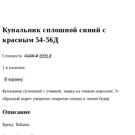
Купальник сплошной синий с
красным 54-56Д
Первоначальная
Текущая
Стоимость:
10200
₽
8999
₽
цена
цена:
1 в наличии
составляла
8999 ₽.
10200 ₽.
Количество
В корзину
товара
Купальник сплошной с утяжкой, чашка на тонком поролоне, V-
Купальник
образный вырез умеренно открытая спинка и линия бедер.
сплошной
синий
Описание
с
красным
Бренд: Bahama
54-