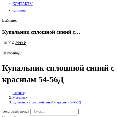
КОНТАКТЫ
Корзина
Выбрано:
Купальник сплошной синий с…
Первоначальная
Текущая
10200
₽
8999
₽
цена
цена:
Количество
В корзину
составляла
8999 ₽.
товара
10200 ₽.
Купальник сплошной синий с
Купальник
сплошной
красным 54-56Д
синий
с
красным
Главная
>
Магазин
>
54-
Купальник сплошной синий с красным 54-56Д
56Д
Текстовый поиск