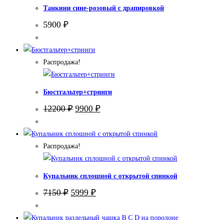
Танкини сине-розовый с драпировкой
5900
₽
Распродажа!
Бюстгальтер+стринги
Первоначальная
Текущая
12200
₽
9900
₽
цена
цена:
составляла
9900 ₽.
12200 ₽.
Распродажа!
Купальник сплошной с открытой спинкой
Первоначальная
Текущая
7150
₽
5999
₽
цена
цена:
составляла
5999 ₽.
7150 ₽.