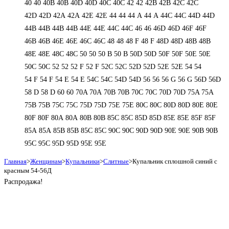
40
40
40B
40B
40D
40D
40С
40С
42
42
42B
42B
42C
42C
42D
42D
42А
42А
42Е
42Е
44
44
44 А
44 А
44C
44C
44D
44D
44В
44В
44В
44В
44Е
44Е
44С
44С
46
46
46D
46D
46F
46F
46В
46В
46Е
46Е
46С
46С
48
48
48 F
48 F
48D
48D
48В
48В
48Е
48Е
48С
48С
50
50
50 B
50 B
50D
50D
50F
50F
50Е
50Е
50С
50С
52
52
52 F
52 F
52C
52C
52D
52D
52E
52E
54
54
54 F
54 F
54 Е
54 Е
54C
54C
54D
54D
56
56
56 G
56 G
56D
56D
58 D
58 D
60
60
70A
70A
70B
70B
70C
70C
70D
70D
75A
75A
75B
75B
75C
75C
75D
75D
75E
75E
80C
80C
80D
80D
80E
80E
80F
80F
80А
80А
80В
80В
85C
85C
85D
85D
85E
85E
85F
85F
85А
85А
85В
85В
85С
85С
90C
90C
90D
90D
90E
90E
90В
90В
95C
95C
95D
95D
95E
95E
Главная
>
Женщинам
>
Купальники
>
Слитные
>
Купальник сплошной синий с
красным 54-56Д
Распродажа!