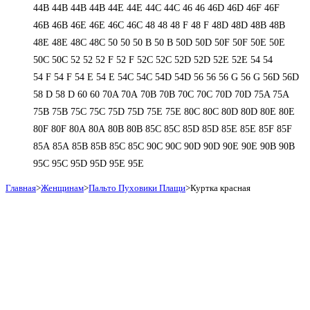
44В
44В
44В
44В
44Е
44Е
44С
44С
46
46
46D
46D
46F
46F
46В
46В
46Е
46Е
46С
46С
48
48
48 F
48 F
48D
48D
48В
48В
48Е
48Е
48С
48С
50
50
50 B
50 B
50D
50D
50F
50F
50Е
50Е
50С
50С
52
52
52 F
52 F
52C
52C
52D
52D
52E
52E
54
54
54 F
54 F
54 Е
54 Е
54C
54C
54D
54D
56
56
56 G
56 G
56D
56D
58 D
58 D
60
60
70A
70A
70B
70B
70C
70C
70D
70D
75A
75A
75B
75B
75C
75C
75D
75D
75E
75E
80C
80C
80D
80D
80E
80E
80F
80F
80А
80А
80В
80В
85C
85C
85D
85D
85E
85E
85F
85F
85А
85А
85В
85В
85С
85С
90C
90C
90D
90D
90E
90E
90В
90В
95C
95C
95D
95D
95E
95E
Главная
>
Женщинам
>
Пальто Пуховики Плащи
>
Куртка красная