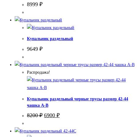
8999
₽
Купальник раздельный
9649
₽
Распродажа!
Купальник раздельный черные трусы размер 42-44
чашка А-В
Первоначальная
Текущая
8200
₽
6900
₽
цена
цена:
составляла
6900 ₽.
8200 ₽.