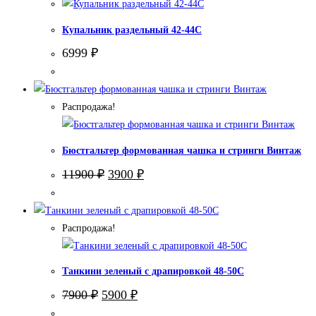
Купальник раздельный 42-44С
6999
₽
Распродажа!
Бюстгальтер формованная чашка и стринги Винтаж
Первоначальная
Текущая
11900
₽
3900
₽
цена
цена:
составляла
3900 ₽.
11900 ₽.
Распродажа!
Танкини зеленый с драпировкой 48-50С
Первоначальная
Текущая
7900
₽
5900
₽
цена
цена: