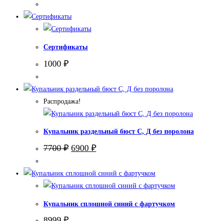
Сертификаты
1000
₽
Распродажа!
Купальник раздельный бюст С, Д без поролона
Первоначальная
Текущая
7700
₽
6900
₽
цена
цена:
составляла
6900 ₽.
7700 ₽.
Купальник сплошной синий с фартучком
8999
₽