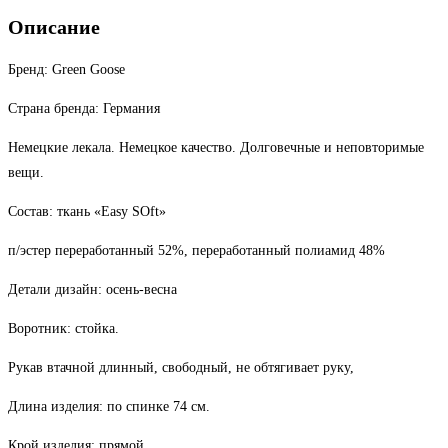
красная
Описание
Бренд: Green Goose
Страна бренда: Германия
Немецкие лекала. Немецкое качество. Долговечные и неповторимые
вещи.
Состав: ткань «Eаsy SOft»
п/эстер переработанный 52%, переработанный полиамид 48%
Детали дизайн: осень-весна
Воротник: стойка.
Рукав втачной длинный, свободный, не обтягивает руку,
Длина изделия: по спинке 74 см.
Крой изделия: прямой.