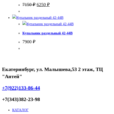
Первоначальная
Текущая
7150
₽
6250
₽
цена
цена:
составляла
6250 ₽.
7150 ₽.
Купальник раздельный 42-44В
7900
₽
Екатеринбург, ул. Малышева,53 2 этаж, ТЦ
"Антей"
+7(922)133-86-44
+7(343)382-23-98
КАТАЛОГ