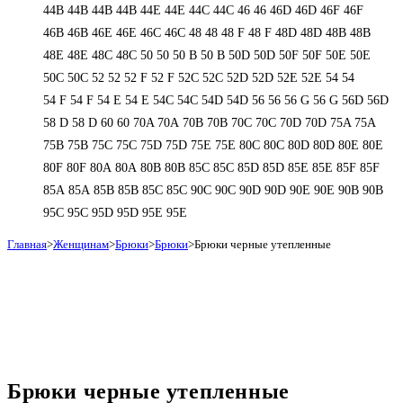
44В
44В
44В
44В
44Е
44Е
44С
44С
46
46
46D
46D
46F
46F
46В
46В
46Е
46Е
46С
46С
48
48
48 F
48 F
48D
48D
48В
48В
48Е
48Е
48С
48С
50
50
50 B
50 B
50D
50D
50F
50F
50Е
50Е
50С
50С
52
52
52 F
52 F
52C
52C
52D
52D
52E
52E
54
54
54 F
54 F
54 Е
54 Е
54C
54C
54D
54D
56
56
56 G
56 G
56D
56D
58 D
58 D
60
60
70A
70A
70B
70B
70C
70C
70D
70D
75A
75A
75B
75B
75C
75C
75D
75D
75E
75E
80C
80C
80D
80D
80E
80E
80F
80F
80А
80А
80В
80В
85C
85C
85D
85D
85E
85E
85F
85F
85А
85А
85В
85В
85С
85С
90C
90C
90D
90D
90E
90E
90В
90В
95C
95C
95D
95D
95E
95E
Главная
>
Женщинам
>
Брюки
>
Брюки
>
Брюки черные утепленные
Брюки черные утепленные