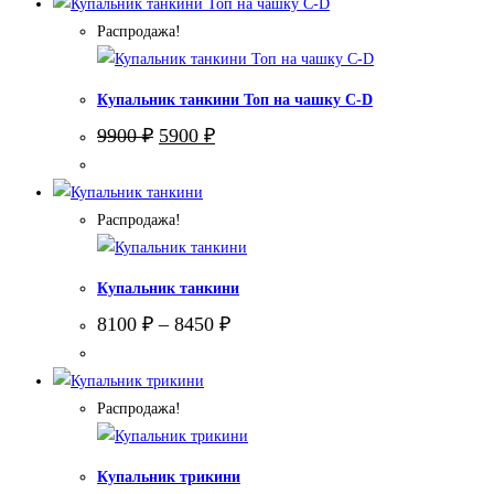
Распродажа!
Купальник танкини Топ на чашку С-D
Первоначальная
Текущая
9900
₽
5900
₽
цена
цена:
составляла
5900 ₽.
9900 ₽.
Распродажа!
Купальник танкини
8100
₽
–
8450
₽
Распродажа!
Купальник трикини