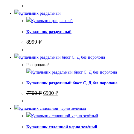
Купальник раздельный
8999
₽
Распродажа!
Купальник раздельный бюст С, Д без поролона
Первоначальная
Текущая
7700
₽
6900
₽
цена
цена:
составляла
6900 ₽.
7700 ₽.
Купальник сплошной черно зелёный