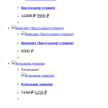
Бюстгальтер+стринги
Первоначальная
Текущая
12200
₽
9900
₽
цена
цена:
составляла
9900 ₽.
12200 ₽.
Комплект (Бюстгальтер+стринги)
8900
₽
Распродажа!
Купальник трикини
Первоначальная
Текущая
7150
₽
6250
₽
цена
цена:
составляла
6250 ₽.
7150 ₽.