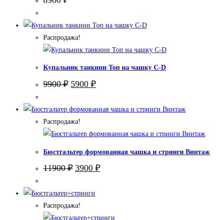
Распродажа!
Купальник танкини Топ на чашку С-D
Первоначальная
Текущая
9900
₽
5900
₽
цена
цена:
составляла
5900 ₽.
9900 ₽.
Распродажа!
Бюстгальтер формованная чашка и стринги Винтаж
Первоначальная
Текущая
11900
₽
3900
₽
цена
цена:
составляла
3900 ₽.
11900 ₽.
Распродажа!