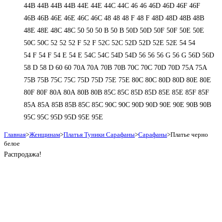
44В
44В
44В
44В
44Е
44Е
44С
44С
46
46
46D
46D
46F
46F
46В
46В
46Е
46Е
46С
46С
48
48
48 F
48 F
48D
48D
48В
48В
48Е
48Е
48С
48С
50
50
50 B
50 B
50D
50D
50F
50F
50Е
50Е
50С
50С
52
52
52 F
52 F
52C
52C
52D
52D
52E
52E
54
54
54 F
54 F
54 Е
54 Е
54C
54C
54D
54D
56
56
56 G
56 G
56D
56D
58 D
58 D
60
60
70A
70A
70B
70B
70C
70C
70D
70D
75A
75A
75B
75B
75C
75C
75D
75D
75E
75E
80C
80C
80D
80D
80E
80E
80F
80F
80А
80А
80В
80В
85C
85C
85D
85D
85E
85E
85F
85F
85А
85А
85В
85В
85С
85С
90C
90C
90D
90D
90E
90E
90В
90В
95C
95C
95D
95D
95E
95E
Главная
>
Женщинам
>
Платья Туники Сарафаны
>
Сарафаны
>
Платье черно
белое
Распродажа!