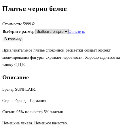
Платье черно белое
Стоимость:
5999
₽
Выберите размер
Очистить
Количество
В корзину
товара
Привлекательное платье спокойной расцветки создает эффект
Платье
моделирования фигуры, скрывает неровности. Хорошо садиться на
черно
чашку С,D,Е.
белое
Описание
Бренд: SUNFLAIR.
Страна бренда: Германия.
Состав: 95% полиэстер 5% эластан.
Немецкие лекала. Немецкое качество.