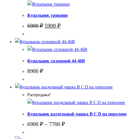
Купальник трикини
Первоначальная
Текущая
6900
₽
5900
₽
цена
цена:
составляла
5900 ₽.
6900 ₽.
Купальник сплошной 44-46В
8900
₽
Распродажа!
Купальник раздельный чашка В С D на поролоне
6900
₽
–
7700
₽