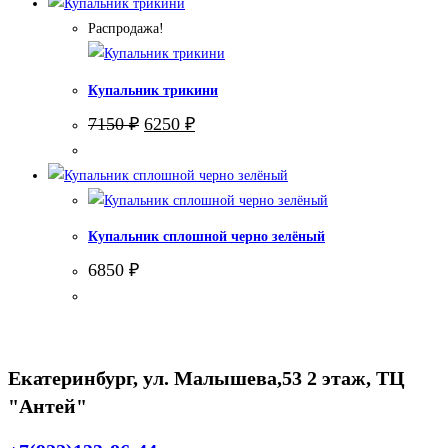
Распродажа!
Купальник трикини
Первоначальная
Текущая
7150
₽
6250
₽
цена
цена:
составляла
6250 ₽.
7150 ₽.
Купальник сплошной черно зелёный
6850
₽
Екатеринбург, ул. Малышева,53 2 этаж, ТЦ
"Антей"