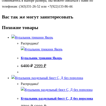
сомневаетесь в выборе размера, Вы можете связаться с нами по
телефонам: (343)331-26-52 или +7(922)133-86-44.
Вас так же могут заинтересовать
Похожие товары
Распродажа!
Купальник трикини Якорь
Первоначальная
Текущая
6400
₽
2999
₽
цена
цена:
составляла
2999 ₽.
6400 ₽.
Распродажа!
Купальник раздельный бюст С, Д без поролона
Первоначальная
Текущая