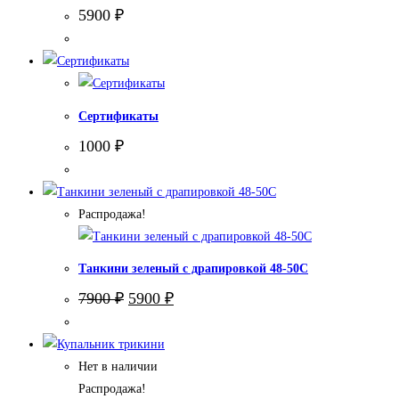
5900
₽
Сертификаты
1000
₽
Распродажа!
Танкини зеленый с драпировкой 48-50С
Первоначальная
Текущая
7900
₽
5900
₽
цена
цена:
составляла
5900 ₽.
7900 ₽.
Нет в наличии
Распродажа!