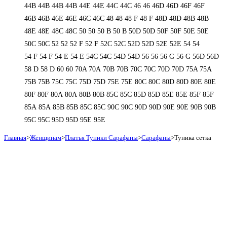
44В
44В
44В
44В
44Е
44Е
44С
44С
46
46
46D
46D
46F
46F
46В
46В
46Е
46Е
46С
46С
48
48
48 F
48 F
48D
48D
48В
48В
48Е
48Е
48С
48С
50
50
50 B
50 B
50D
50D
50F
50F
50Е
50Е
50С
50С
52
52
52 F
52 F
52C
52C
52D
52D
52E
52E
54
54
54 F
54 F
54 Е
54 Е
54C
54C
54D
54D
56
56
56 G
56 G
56D
56D
58 D
58 D
60
60
70A
70A
70B
70B
70C
70C
70D
70D
75A
75A
75B
75B
75C
75C
75D
75D
75E
75E
80C
80C
80D
80D
80E
80E
80F
80F
80А
80А
80В
80В
85C
85C
85D
85D
85E
85E
85F
85F
85А
85А
85В
85В
85С
85С
90C
90C
90D
90D
90E
90E
90В
90В
95C
95C
95D
95D
95E
95E
Главная
>
Женщинам
>
Платья Туники Сарафаны
>
Сарафаны
>
Туника сетка