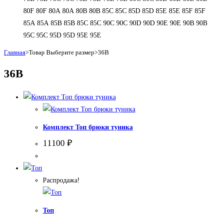
80F
80F
80А
80А
80В
80В
85C
85C
85D
85D
85E
85E
85F
85F
85А
85А
85В
85В
85С
85С
90C
90C
90D
90D
90E
90E
90В
90В
95C
95C
95D
95D
95E
95E
Главная
>
Товар Выберите размер
>
36B
36B
Комплект Топ брюки туника
11100
₽
Распродажа!
Топ