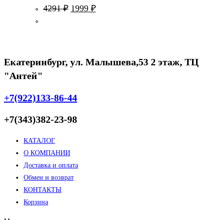
Первоначальная
Текущая
4291
₽
1999
₽
цена
цена:
составляла
1999 ₽.
4291 ₽.
Екатеринбург, ул. Малышева,53 2 этаж, ТЦ
"Антей"
+7(922)133-86-44
+7(343)382-23-98
КАТАЛОГ
О КОМПАНИИ
Доставка и оплата
Обмен и возврат
КОНТАКТЫ
Корзина