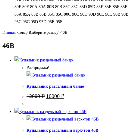
80F
80F
80А
80А
80В
80В
85C
85C
85D
85D
85E
85E
85F
85F
85А
85А
85В
85В
85С
85С
90C
90C
90D
90D
90E
90E
90В
90В
95C
95C
95D
95D
95E
95E
Главная
>
Товар Выберите размер
>
46В
46В
Распродажа!
Купальник раздельный бандо
Первоначальная
Текущая
12000
₽
10000
₽
цена
цена:
составляла
10000 ₽.
12000 ₽.
Купальник раздельный верх-топ 46В