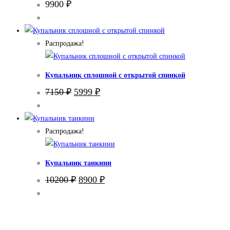
9900
₽
Распродажа!
Купальник сплошной с открытой спинкой
Первоначальная
Текущая
7150
₽
5999
₽
цена
цена:
составляла
5999 ₽.
7150 ₽.
Распродажа!
Купальник танкини
Первоначальная
Текущая
10200
₽
8900
₽
цена
цена:
составляла
8900 ₽.
10200 ₽.