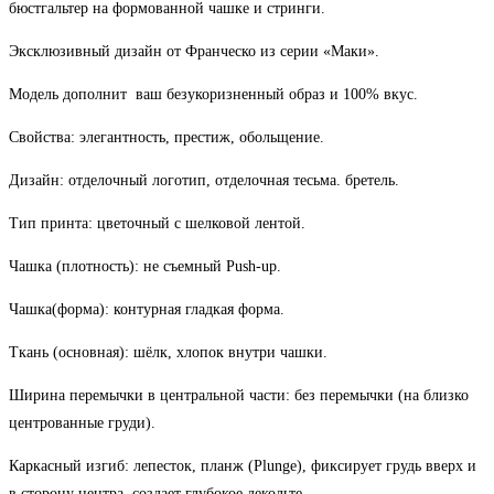
бюстгальтер на формованной чашке и стринги.
Эксклюзивный дизайн от Франческо из серии «Маки».
Модель дополнит ваш безукоризненный образ и 100% вкус.
Свойства: элегантность, престиж, обольщение.
Дизайн: отделочный логотип, отделочная тесьма.
бретель.
Тип принта: цветочный с шелковой лентой.
Чашка (плотность): не съемный Push-uр.
Чашка(форма): контурная гладкая форма.
Ткань (основная): шёлк, хлопок внутри чашки.
Ширина перемычки в центральной части: без перемычки (на близко
центрованные груди).
(Plunge), фиксирует грудь вверх и
Каркасный изгиб: лепесток, планж
в сторону центра, создает глубокое декольте.