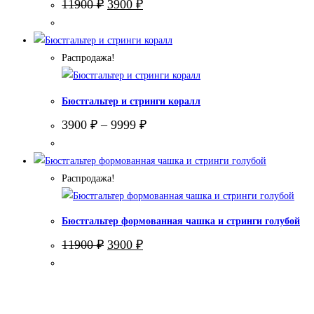
Первоначальная
Текущая
11900
₽
3900
₽
цена
цена:
составляла
3900 ₽.
11900 ₽.
Распродажа!
Бюстгальтер и стринги коралл
3900
₽
–
9999
₽
Распродажа!
Бюстгальтер формованная чашка и стринги голубой
Первоначальная
Текущая
11900
₽
3900
₽
цена
цена:
составляла
3900 ₽.
11900 ₽.