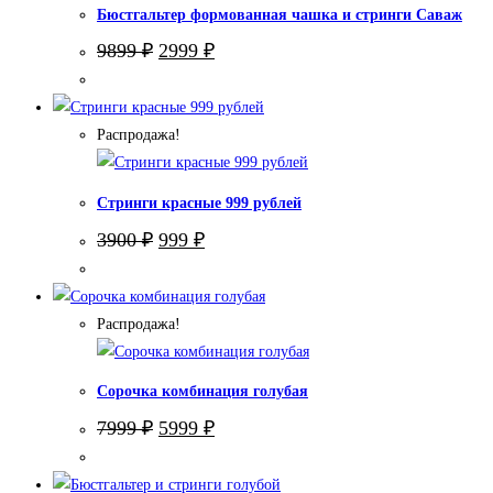
Бюстгальтер формованная чашка и стринги Саваж
Первоначальная
Текущая
9899
₽
2999
₽
цена
цена:
составляла
2999 ₽.
9899 ₽.
Распродажа!
Стринги красные 999 рублей
Первоначальная
Текущая
3900
₽
999
₽
цена
цена:
составляла
999 ₽.
3900 ₽.
Распродажа!
Сорочка комбинация голубая
Первоначальная
Текущая
7999
₽
5999
₽
цена
цена:
составляла
5999 ₽.
7999 ₽.