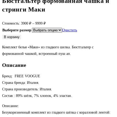
Бюстгальтер формованная чашка и
стринги Маки
Стоимость:
3900
₽
–
9999
₽
Выберите размер
Очистить
Количество
В корзину
товара
Комплект белья «Маки» из гладкого шелка. Бюстгальтер с
Бюстгальтер
формованной чашкой, встроенный пуш ап.
формованная
чашка
Описание
и
стринги
Бренд: FREE VOOGUE
Маки
Страна бренда: Италия.
Страна производитель: Италия.
Состав : 89% шёлк, 7% хлопок, 4% эластан.
Описание:
Безукоризненный комплект из гладкого шёлка с коралловой лентой: