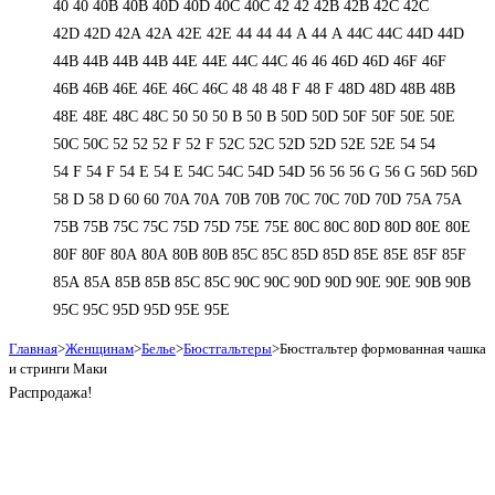
40
40
40B
40B
40D
40D
40С
40С
42
42
42B
42B
42C
42C
42D
42D
42А
42А
42Е
42Е
44
44
44 А
44 А
44C
44C
44D
44D
44В
44В
44В
44В
44Е
44Е
44С
44С
46
46
46D
46D
46F
46F
46В
46В
46Е
46Е
46С
46С
48
48
48 F
48 F
48D
48D
48В
48В
48Е
48Е
48С
48С
50
50
50 B
50 B
50D
50D
50F
50F
50Е
50Е
50С
50С
52
52
52 F
52 F
52C
52C
52D
52D
52E
52E
54
54
54 F
54 F
54 Е
54 Е
54C
54C
54D
54D
56
56
56 G
56 G
56D
56D
58 D
58 D
60
60
70A
70A
70B
70B
70C
70C
70D
70D
75A
75A
75B
75B
75C
75C
75D
75D
75E
75E
80C
80C
80D
80D
80E
80E
80F
80F
80А
80А
80В
80В
85C
85C
85D
85D
85E
85E
85F
85F
85А
85А
85В
85В
85С
85С
90C
90C
90D
90D
90E
90E
90В
90В
95C
95C
95D
95D
95E
95E
Главная
>
Женщинам
>
Белье
>
Бюстгальтеры
>
Бюстгальтер формованная чашка
и стринги Маки
Распродажа!