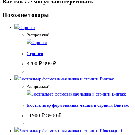
Вас так же могут заинтересовать
Похожие товары
Распродажа!
Стринги
Первоначальная
Текущая
3200
₽
999
₽
цена
цена:
составляла
999 ₽.
3200 ₽.
Распродажа!
Бюстгальтер формованная чашка и стринги Винтаж
Первоначальная
Текущая
11900
₽
3900
₽
цена
цена:
составляла
3900 ₽.
11900 ₽.