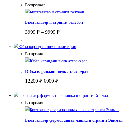
Распродажа!
Бюстгальтер и стринги голубой
3999
₽
–
9999
₽
Распродажа!
Юбка карандаш шелк атлас серая
Первоначальная
Текущая
12200
₽
6900
₽
цена
цена:
составляла
6900 ₽.
12200 ₽.
Распродажа!
Бюстгальтер формованная чашка и стринги Энимал