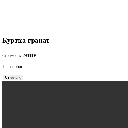
Куртка гранат
Стоимость:
29888
₽
1 в наличии
Количество
В корзину
товара
Куртка
гранат