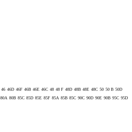
46
46D
46F
46В
46Е
46С
48
48 F
48D
48В
48Е
48С
50
50 B
50D
80А
80В
85C
85D
85E
85F
85А
85В
85С
90C
90D
90E
90В
95C
95D