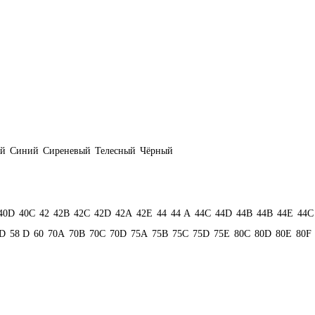
ый
Синий
Сиреневый
Телесный
Чёрный
40D
40С
42
42B
42C
42D
42А
42Е
44
44 А
44C
44D
44В
44В
44Е
44С
D
58 D
60
70A
70B
70C
70D
75A
75B
75C
75D
75E
80C
80D
80E
80F