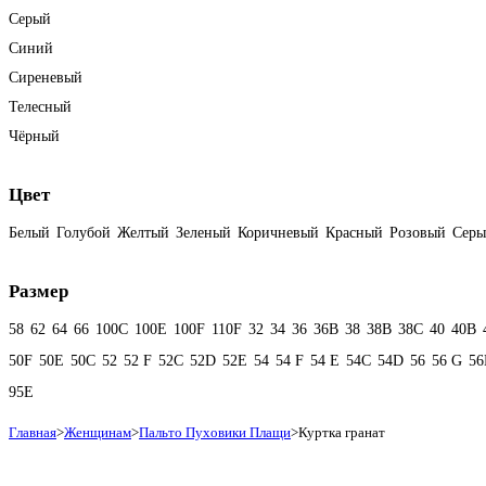
Серый
Синий
Сиреневый
Телесный
Чёрный
Цвет
Белый
Голубой
Желтый
Зеленый
Коричневый
Красный
Розовый
Сер
Размер
58
62
64
66
100C
100E
100F
110F
32
34
36
36B
38
38B
38С
40
40B
50F
50Е
50С
52
52 F
52C
52D
52E
54
54 F
54 Е
54C
54D
56
56 G
56
95E
Главная
>
Женщинам
>
Пальто Пуховики Плащи
>
Куртка гранат