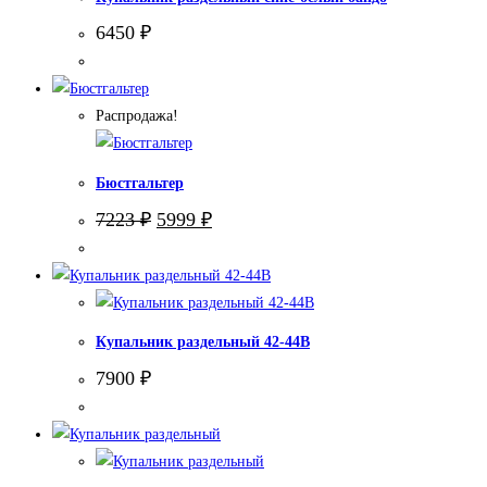
6450
₽
Распродажа!
Бюстгальтер
Первоначальная
Текущая
7223
₽
5999
₽
цена
цена:
составляла
5999 ₽.
7223 ₽.
Купальник раздельный 42-44В
7900
₽