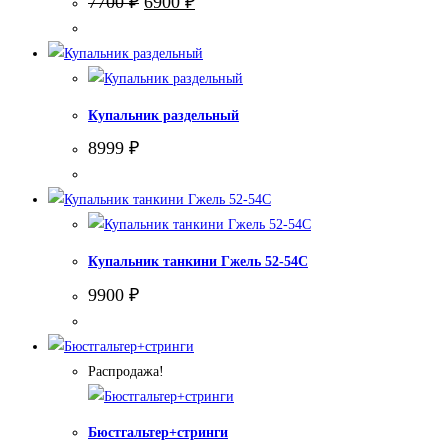
7700
₽
6900
₽
цена
цена:
составляла
6900 ₽.
7700 ₽.
Купальник раздельный
8999
₽
Купальник танкини Гжель 52-54С
9900
₽
Распродажа!
Бюстгальтер+стринги