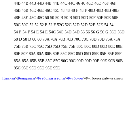
44В
44В
44В
44В
44Е
44Е
44С
44С
46
46
46D
46D
46F
46F
46В
46В
46Е
46Е
46С
46С
48
48
48 F
48 F
48D
48D
48В
48В
48Е
48Е
48С
48С
50
50
50 B
50 B
50D
50D
50F
50F
50Е
50Е
50С
50С
52
52
52 F
52 F
52C
52C
52D
52D
52E
52E
54
54
54 F
54 F
54 Е
54 Е
54C
54C
54D
54D
56
56
56 G
56 G
56D
56D
58 D
58 D
60
60
70A
70A
70B
70B
70C
70C
70D
70D
75A
75A
75B
75B
75C
75C
75D
75D
75E
75E
80C
80C
80D
80D
80E
80E
80F
80F
80А
80А
80В
80В
85C
85C
85D
85D
85E
85E
85F
85F
85А
85А
85В
85В
85С
85С
90C
90C
90D
90D
90E
90E
90В
90В
95C
95C
95D
95D
95E
95E
Главная
>
Женщинам
>
Футболки и топы
>
Футболки
>
Футболка фабула синяя