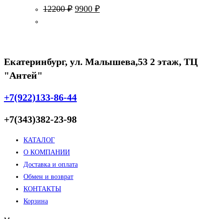
Первоначальная
Текущая
12200
₽
9900
₽
цена
цена:
составляла
9900 ₽.
12200 ₽.
Екатеринбург, ул. Малышева,53 2 этаж, ТЦ
"Антей"
+7(922)133-86-44
+7(343)382-23-98
КАТАЛОГ
О КОМПАНИИ
Доставка и оплата
Обмен и возврат
КОНТАКТЫ
Корзина