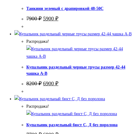
Танкини зеленый с драпировкой 48-50С
Первоначальная
Текущая
7900
₽
5900
₽
цена
цена:
составляла
5900 ₽.
7900 ₽.
Распродажа!
Купальник раздельный черные трусы размер 42-44
чашка А-В
Первоначальная
Текущая
8200
₽
6900
₽
цена
цена:
составляла
6900 ₽.
8200 ₽.
Распродажа!
Купальник раздельный бюст С, Д без поролона
Первоначальная
Текущая