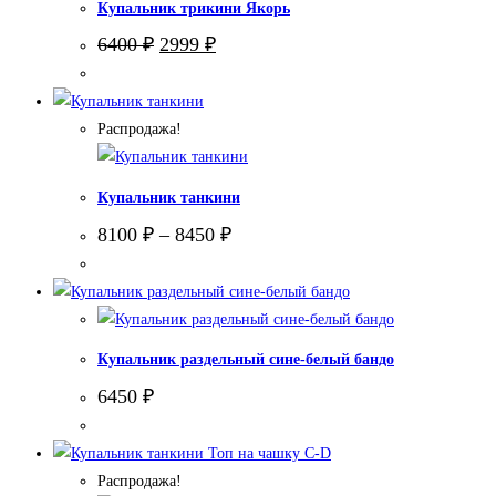
Купальник трикини Якорь
Первоначальная
Текущая
6400
₽
2999
₽
цена
цена:
составляла
2999 ₽.
6400 ₽.
Распродажа!
Купальник танкини
8100
₽
–
8450
₽
Купальник раздельный сине-белый бандо
6450
₽
Распродажа!