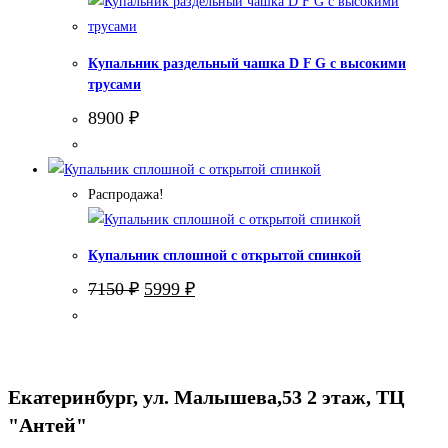
Купальник раздельный чашка D F G с высокими
трусами
8900
₽
Распродажа!
Купальник сплошной с открытой спинкой
Первоначальная
Текущая
7150
₽
5999
₽
цена
цена:
составляла
5999 ₽.
7150 ₽.
Екатеринбург, ул. Малышева,53 2 этаж, ТЦ
"Антей"