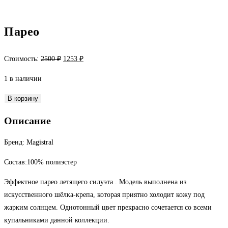
Парео
Первоначальная
Текущая
Стоимость:
2500
₽
1253
₽
цена
цена:
1 в наличии
составляла
1253 ₽.
2500 ₽.
Количество
В корзину
товара
Описание
Парео
Бренд: Magistral
Состав:100% полиэстер
Эффектное парео летящего силуэта . Модель выполнена из
искусственного шёлка-крепа, которая приятно холодит кожу под
жарким солнцем. Однотонный цвет прекрасно сочетается со всеми
купальниками данной коллекции.