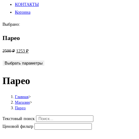
КОНТАКТЫ
Корзина
Выбрано:
Парео
Первоначальная
Текущая
2500
₽
1253
₽
цена
цена:
Выбрать параметры
составляла
1253 ₽.
2500 ₽.
Парео
Главная
>
Магазин
>
Парео
Текстовый поиск
Ценовой фильтр