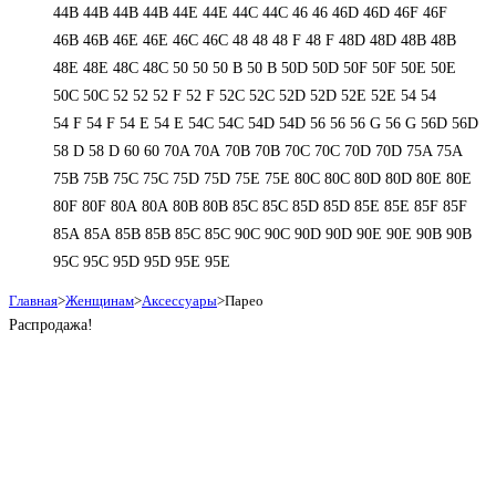
44В
44В
44В
44В
44Е
44Е
44С
44С
46
46
46D
46D
46F
46F
46В
46В
46Е
46Е
46С
46С
48
48
48 F
48 F
48D
48D
48В
48В
48Е
48Е
48С
48С
50
50
50 B
50 B
50D
50D
50F
50F
50Е
50Е
50С
50С
52
52
52 F
52 F
52C
52C
52D
52D
52E
52E
54
54
54 F
54 F
54 Е
54 Е
54C
54C
54D
54D
56
56
56 G
56 G
56D
56D
58 D
58 D
60
60
70A
70A
70B
70B
70C
70C
70D
70D
75A
75A
75B
75B
75C
75C
75D
75D
75E
75E
80C
80C
80D
80D
80E
80E
80F
80F
80А
80А
80В
80В
85C
85C
85D
85D
85E
85E
85F
85F
85А
85А
85В
85В
85С
85С
90C
90C
90D
90D
90E
90E
90В
90В
95C
95C
95D
95D
95E
95E
Главная
>
Женщинам
>
Аксессуары
>
Парео
Распродажа!