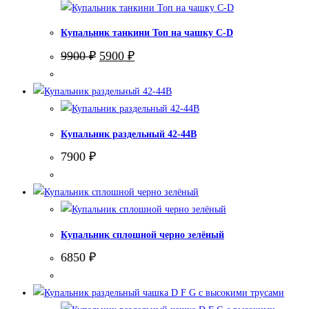
Купальник танкини Топ на чашку С-D
Первоначальная
Текущая
9900
₽
5900
₽
цена
цена:
составляла
5900 ₽.
9900 ₽.
Купальник раздельный 42-44В
7900
₽
Купальник сплошной черно зелёный
6850
₽