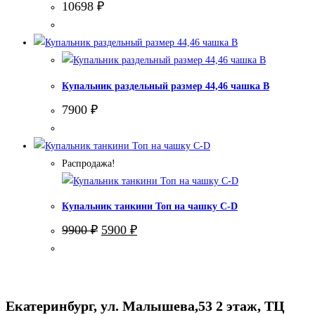
10698
₽
Купальник раздельный размер 44,46 чашка В
7900
₽
Распродажа!
Купальник танкини Топ на чашку С-D
Первоначальная
Текущая
9900
₽
5900
₽
цена
цена:
составляла
5900 ₽.
9900 ₽.
Екатеринбург, ул. Малышева,53 2 этаж, ТЦ