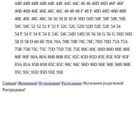
44В
44В
44В
44В
44Е
44Е
44С
44С
46
46
46D
46D
46F
46F
46В
46В
46Е
46Е
46С
46С
48
48
48 F
48 F
48D
48D
48В
48В
48Е
48Е
48С
48С
50
50
50 B
50 B
50D
50D
50F
50F
50Е
50Е
50С
50С
52
52
52 F
52 F
52C
52C
52D
52D
52E
52E
54
54
54 F
54 F
54 Е
54 Е
54C
54C
54D
54D
56
56
56 G
56 G
56D
56D
58 D
58 D
60
60
70A
70A
70B
70B
70C
70C
70D
70D
75A
75A
75B
75B
75C
75C
75D
75D
75E
75E
80C
80C
80D
80D
80E
80E
80F
80F
80А
80А
80В
80В
85C
85C
85D
85D
85E
85E
85F
85F
85А
85А
85В
85В
85С
85С
90C
90C
90D
90D
90E
90E
90В
90В
95C
95C
95D
95D
95E
95E
Главная
>
Женщинам
>
Купальники
>
Раздельные
>
Купальник раздельный
Распродажа!