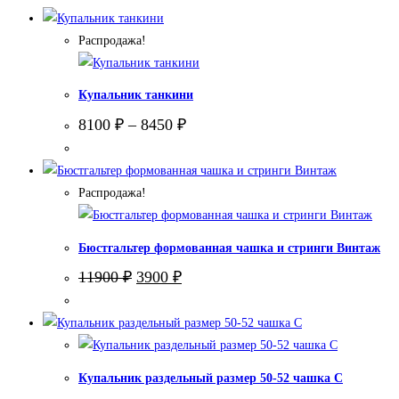
составляла
5900 ₽.
7900 ₽.
Распродажа!
Купальник танкини
8100
₽
–
8450
₽
Распродажа!
Бюстгальтер формованная чашка и стринги Винтаж
Первоначальная
Текущая
11900
₽
3900
₽
цена
цена:
составляла
3900 ₽.
11900 ₽.
Купальник раздельный размер 50-52 чашка С