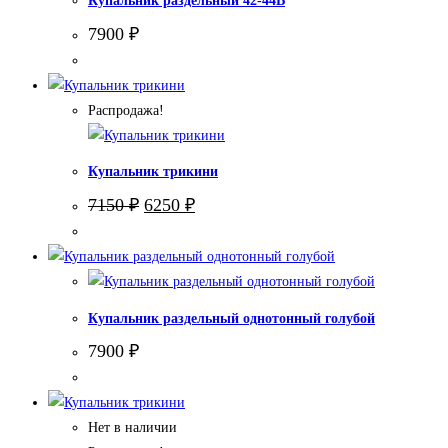
Купальник раздельный 42-44В
7900
₽
Распродажа!
Купальник трикини
Первоначальная
Текущая
7150
₽
6250
₽
цена
цена:
составляла
6250 ₽.
7150 ₽.
Купальник раздельный однотонный голубой
7900
₽
Нет в наличии