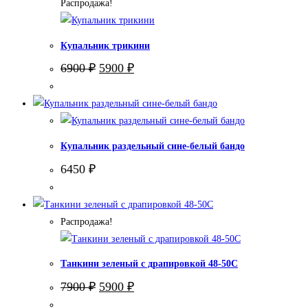
Распродажа!
Купальник трикини
Первоначальная
Текущая
6900
₽
5900
₽
цена
цена:
составляла
5900 ₽.
6900 ₽.
Купальник раздельный сине-белый бандо
6450
₽
Распродажа!
Танкини зеленый с драпировкой 48-50С
Первоначальная
Текущая
7900
₽
5900
₽
цена
цена: