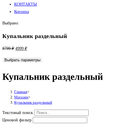
КОНТАКТЫ
Корзина
Выбрано:
Купальник раздельный
Первоначальная
Текущая
8799
₽
4999
₽
цена
цена:
Выбрать параметры
составляла
4999 ₽.
8799 ₽.
Купальник раздельный
Главная
>
Магазин
>
Купальник раздельный
Текстовый поиск
Ценовой фильтр