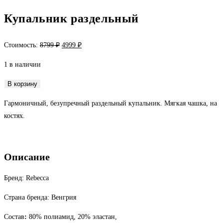
Купальник раздельный
Первоначальная
Текущая
Стоимость:
8799
₽
4999
₽
цена
цена:
1 в наличии
составляла
4999 ₽.
8799 ₽.
Количество
В корзину
товара
Гармоничный, безупречный раздельный купальник. Мягкая чашка, на
Купальник
костях.
раздельный
Описание
Бренд: Rebecca
Страна бренда: Венгрия
Состав
:
80% полиамид, 20% эластан,