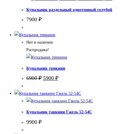
Купальник раздельный однотонный голубой
7900
₽
Нет в наличии
Распродажа!
Купальник трикини
Первоначальная
Текущая
6900
₽
5900
₽
цена
цена:
составляла
5900 ₽.
6900 ₽.
Купальник танкини Гжель 52-54С
9900
₽