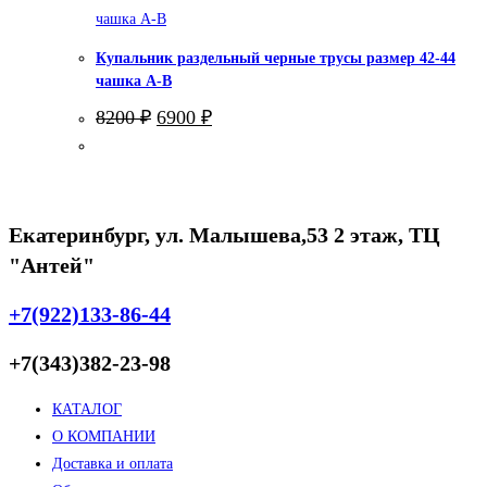
Купальник раздельный черные трусы размер 42-44
чашка А-В
Первоначальная
Текущая
8200
₽
6900
₽
цена
цена:
составляла
6900 ₽.
8200 ₽.
Екатеринбург, ул. Малышева,53 2 этаж, ТЦ
"Антей"
+7(922)133-86-44
+7(343)382-23-98
КАТАЛОГ
О КОМПАНИИ
Доставка и оплата