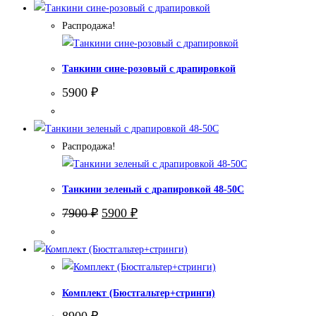
Распродажа!
Танкини сине-розовый с драпировкой
5900
₽
Распродажа!
Танкини зеленый с драпировкой 48-50С
Первоначальная
Текущая
7900
₽
5900
₽
цена
цена:
составляла
5900 ₽.
7900 ₽.
Комплект (Бюстгальтер+стринги)