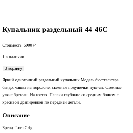
Купальник раздельный 44-46С
Стоимость:
6900
₽
1 в наличии
Количество
В корзину
товара
Яркий однотонный раздельный купальник.Модель бюстгальтера:
Купальник
бандо, чашка на поролоне, съемные подушечки пуш-ап. Съемные
раздельный
узкие бретели. На костях. Плавки глубокие со средним бочком с
44-
красивой драпировкой по передней детали.
46С
Описание
Бренд: Lora Grig