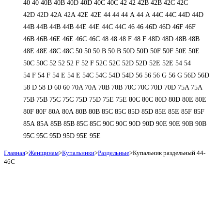
40
40
40B
40B
40D
40D
40С
40С
42
42
42B
42B
42C
42C
42D
42D
42А
42А
42Е
42Е
44
44
44 А
44 А
44C
44C
44D
44D
44В
44В
44В
44В
44Е
44Е
44С
44С
46
46
46D
46D
46F
46F
46В
46В
46Е
46Е
46С
46С
48
48
48 F
48 F
48D
48D
48В
48В
48Е
48Е
48С
48С
50
50
50 B
50 B
50D
50D
50F
50F
50Е
50Е
50С
50С
52
52
52 F
52 F
52C
52C
52D
52D
52E
52E
54
54
54 F
54 F
54 Е
54 Е
54C
54C
54D
54D
56
56
56 G
56 G
56D
56D
58 D
58 D
60
60
70A
70A
70B
70B
70C
70C
70D
70D
75A
75A
75B
75B
75C
75C
75D
75D
75E
75E
80C
80C
80D
80D
80E
80E
80F
80F
80А
80А
80В
80В
85C
85C
85D
85D
85E
85E
85F
85F
85А
85А
85В
85В
85С
85С
90C
90C
90D
90D
90E
90E
90В
90В
95C
95C
95D
95D
95E
95E
Главная
>
Женщинам
>
Купальники
>
Раздельные
>
Купальник раздельный 44-
46С