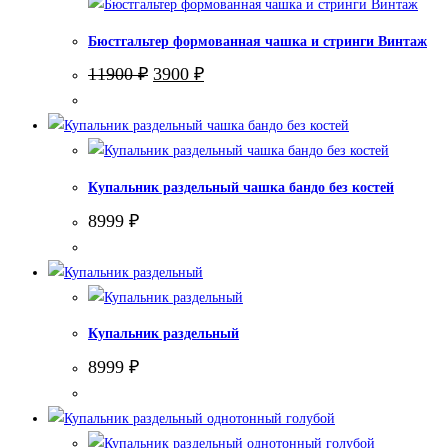
Бюстгальтер формованная чашка и стринги Винтаж
Первоначальная
Текущая
11900
₽
3900
₽
цена
цена:
составляла
3900 ₽.
11900 ₽.
Купальник раздельный чашка бандо без костей
8999
₽
Купальник раздельный
8999
₽