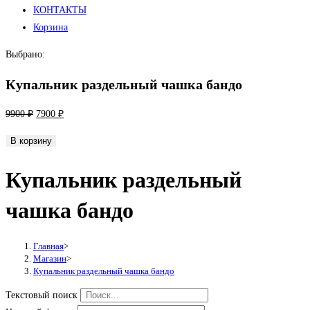
КОНТАКТЫ
Корзина
Выбрано:
Купальник раздельный чашка бандо
Первоначальная
Текущая
9900
₽
7900
₽
цена
цена:
Количество
В корзину
составляла
7900 ₽.
товара
9900 ₽.
Купальник раздельный
Купальник
раздельный
чашка бандо
чашка
бандо
Главная
>
Магазин
>
Купальник раздельный чашка бандо
Текстовый поиск