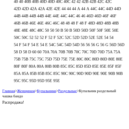
40
40
40B
40B
40D
40D
40С
40С
42
42
42B
42B
42C
42C
42D
42D
42А
42А
42Е
42Е
44
44
44 А
44 А
44C
44C
44D
44D
44В
44В
44В
44В
44Е
44Е
44С
44С
46
46
46D
46D
46F
46F
46В
46В
46Е
46Е
46С
46С
48
48
48 F
48 F
48D
48D
48В
48В
48Е
48Е
48С
48С
50
50
50 B
50 B
50D
50D
50F
50F
50Е
50Е
50С
50С
52
52
52 F
52 F
52C
52C
52D
52D
52E
52E
54
54
54 F
54 F
54 Е
54 Е
54C
54C
54D
54D
56
56
56 G
56 G
56D
56D
58 D
58 D
60
60
70A
70A
70B
70B
70C
70C
70D
70D
75A
75A
75B
75B
75C
75C
75D
75D
75E
75E
80C
80C
80D
80D
80E
80E
80F
80F
80А
80А
80В
80В
85C
85C
85D
85D
85E
85E
85F
85F
85А
85А
85В
85В
85С
85С
90C
90C
90D
90D
90E
90E
90В
90В
95C
95C
95D
95D
95E
95E
Главная
>
Женщинам
>
Купальники
>
Раздельные
>
Купальник раздельный
чашка бандо
Распродажа!