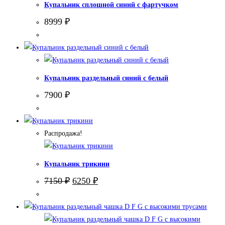
Купальник сплошной синий с фартучком
8999
₽
Купальник раздельный синий с белый
7900
₽
Распродажа!
Купальник трикини
Первоначальная
Текущая
7150
₽
6250
₽
цена
цена:
составляла
6250 ₽.
7150 ₽.