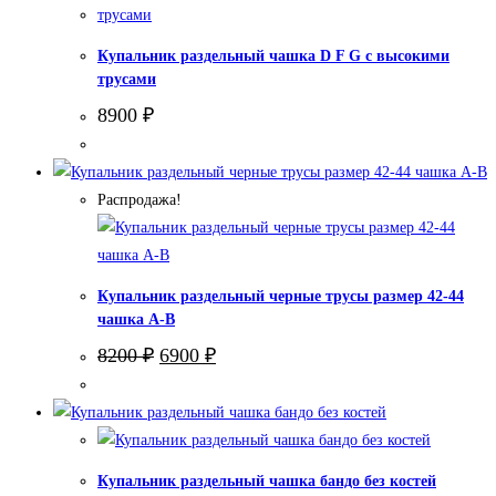
Купальник раздельный чашка D F G с высокими
трусами
8900
₽
Распродажа!
Купальник раздельный черные трусы размер 42-44
чашка А-В
Первоначальная
Текущая
8200
₽
6900
₽
цена
цена:
составляла
6900 ₽.
8200 ₽.
Купальник раздельный чашка бандо без костей