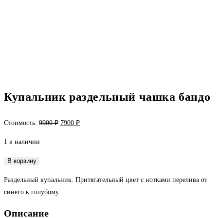
Купальник раздельный чашка бандо
Первоначальная
Текущая
Стоимость:
9900
₽
7900
₽
цена
цена:
1 в наличии
составляла
7900 ₽.
9900 ₽.
Количество
В корзину
товара
Раздельный купальник. Притягательный цвет с нотками перелива от
Купальник
синего к голубому.
раздельный
чашка
Описание