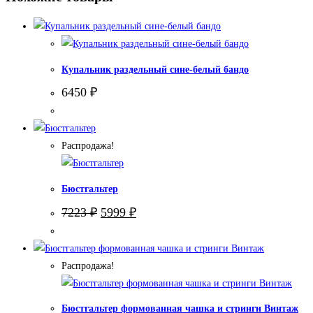
Купальник раздельный сине-белый бандо
6450
₽
Распродажа!
Бюстгальтер
Первоначальная
Текущая
7223
₽
5999
₽
цена
цена:
составляла
5999 ₽.
7223 ₽.
Распродажа!
Бюстгальтер формованная чашка и стринги Винтаж