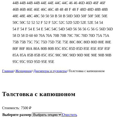
44В
44В
44В
44В
44Е
44Е
44С
44С
46
46
46D
46D
46F
46F
46В
46В
46Е
46Е
46С
46С
48
48
48 F
48 F
48D
48D
48В
48В
48Е
48Е
48С
48С
50
50
50 B
50 B
50D
50D
50F
50F
50Е
50Е
50С
50С
52
52
52 F
52 F
52C
52C
52D
52D
52E
52E
54
54
54 F
54 F
54 Е
54 Е
54C
54C
54D
54D
56
56
56 G
56 G
56D
56D
58 D
58 D
60
60
70A
70A
70B
70B
70C
70C
70D
70D
75A
75A
75B
75B
75C
75C
75D
75D
75E
75E
80C
80C
80D
80D
80E
80E
80F
80F
80А
80А
80В
80В
85C
85C
85D
85D
85E
85E
85F
85F
85А
85А
85В
85В
85С
85С
90C
90C
90D
90D
90E
90E
90В
90В
95C
95C
95D
95D
95E
95E
Главная
>
Женщинам
>
Джемперы и пуловеры
>
Толстовка с капюшоном
Толстовка с капюшоном
Стоимость:
7500
₽
Выберите размер
Очистить