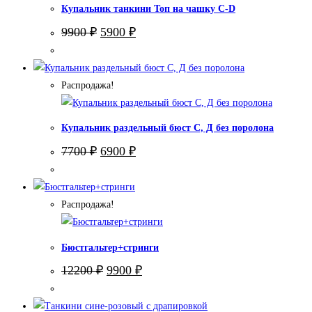
Купальник танкини Топ на чашку С-D
Первоначальная
Текущая
9900
₽
5900
₽
цена
цена:
составляла
5900 ₽.
9900 ₽.
Распродажа!
Купальник раздельный бюст С, Д без поролона
Первоначальная
Текущая
7700
₽
6900
₽
цена
цена:
составляла
6900 ₽.
7700 ₽.
Распродажа!
Бюстгальтер+стринги
Первоначальная
Текущая
12200
₽
9900
₽
цена
цена:
составляла
9900 ₽.
12200 ₽.