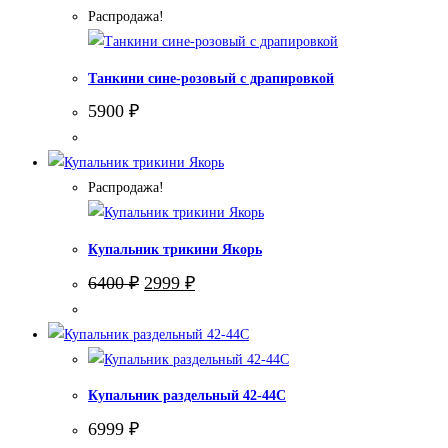
Распродажа!
Танкини сине-розовый с драпировкой
5900
₽
Распродажа!
Купальник трикини Якорь
Первоначальная
Текущая
6400
₽
2999
₽
цена
цена:
составляла
2999 ₽.
6400 ₽.
Купальник раздельный 42-44С
6999
₽