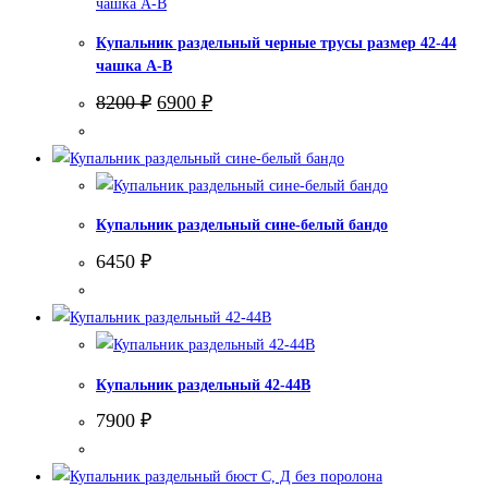
Купальник раздельный черные трусы размер 42-44
чашка А-В
Первоначальная
Текущая
8200
₽
6900
₽
цена
цена:
составляла
6900 ₽.
8200 ₽.
Купальник раздельный сине-белый бандо
6450
₽
Купальник раздельный 42-44В
7900
₽