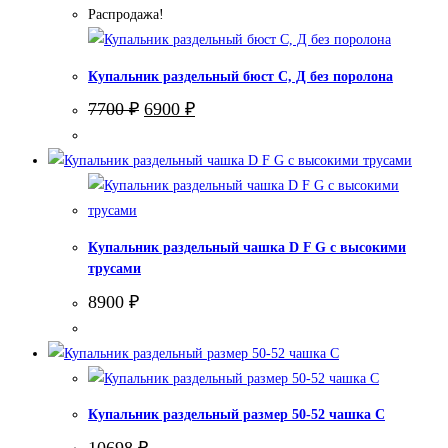
Распродажа!
Купальник раздельный бюст С, Д без поролона
Первоначальная
Текущая
7700
₽
6900
₽
цена
цена:
составляла
6900 ₽.
7700 ₽.
Купальник раздельный чашка D F G с высокими
трусами
8900
₽
Купальник раздельный размер 50-52 чашка С
10698
₽