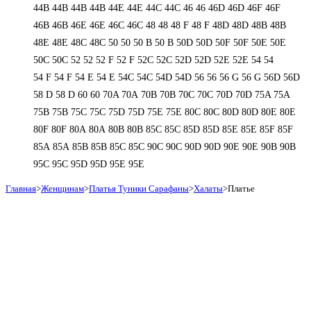
44В
44В
44В
44В
44Е
44Е
44С
44С
46
46
46D
46D
46F
46F
46В
46В
46Е
46Е
46С
46С
48
48
48 F
48 F
48D
48D
48В
48В
48Е
48Е
48С
48С
50
50
50 B
50 B
50D
50D
50F
50F
50Е
50Е
50С
50С
52
52
52 F
52 F
52C
52C
52D
52D
52E
52E
54
54
54 F
54 F
54 Е
54 Е
54C
54C
54D
54D
56
56
56 G
56 G
56D
56D
58 D
58 D
60
60
70A
70A
70B
70B
70C
70C
70D
70D
75A
75A
75B
75B
75C
75C
75D
75D
75E
75E
80C
80C
80D
80D
80E
80E
80F
80F
80А
80А
80В
80В
85C
85C
85D
85D
85E
85E
85F
85F
85А
85А
85В
85В
85С
85С
90C
90C
90D
90D
90E
90E
90В
90В
95C
95C
95D
95D
95E
95E
Главная
>
Женщинам
>
Платья Туники Сарафаны
>
Халаты
>
Платье