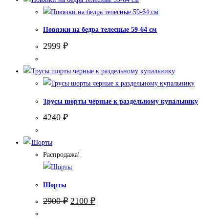
Повязки на бедра телесные 59-64 см
2999
₽
Трусы шорты черные к раздельному купальнику
4240
₽
Распродажа!
Шорты
Первоначальная
Текущая
2900
₽
2100
₽
цена
цена:
составляла
2100 ₽.