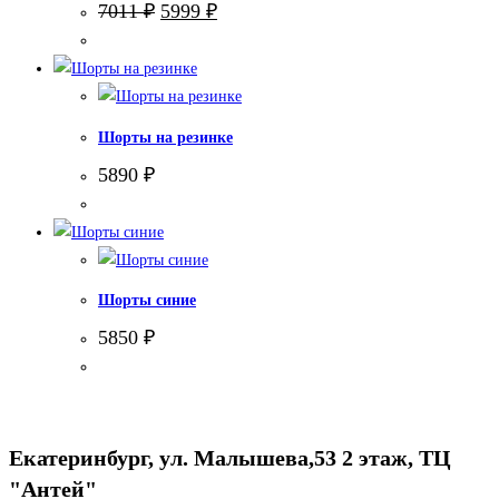
Первоначальная
Текущая
7011
₽
5999
₽
цена
цена:
составляла
5999 ₽.
7011 ₽.
Шорты на резинке
5890
₽
Шорты синие
5850
₽
Екатеринбург, ул. Малышева,53 2 этаж, ТЦ
"Антей"