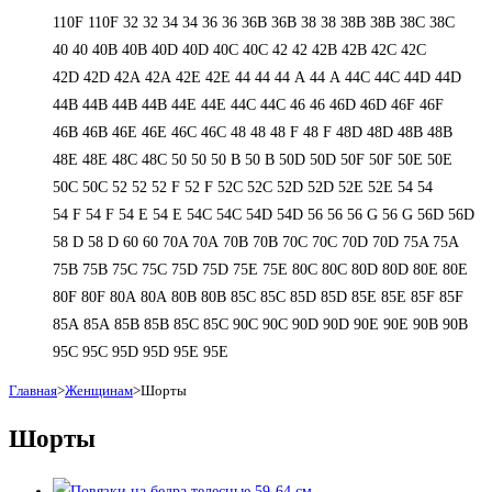
110F
110F
32
32
34
34
36
36
36B
36B
38
38
38B
38B
38С
38С
40
40
40B
40B
40D
40D
40С
40С
42
42
42B
42B
42C
42C
42D
42D
42А
42А
42Е
42Е
44
44
44 А
44 А
44C
44C
44D
44D
44В
44В
44В
44В
44Е
44Е
44С
44С
46
46
46D
46D
46F
46F
46В
46В
46Е
46Е
46С
46С
48
48
48 F
48 F
48D
48D
48В
48В
48Е
48Е
48С
48С
50
50
50 B
50 B
50D
50D
50F
50F
50Е
50Е
50С
50С
52
52
52 F
52 F
52C
52C
52D
52D
52E
52E
54
54
54 F
54 F
54 Е
54 Е
54C
54C
54D
54D
56
56
56 G
56 G
56D
56D
58 D
58 D
60
60
70A
70A
70B
70B
70C
70C
70D
70D
75A
75A
75B
75B
75C
75C
75D
75D
75E
75E
80C
80C
80D
80D
80E
80E
80F
80F
80А
80А
80В
80В
85C
85C
85D
85D
85E
85E
85F
85F
85А
85А
85В
85В
85С
85С
90C
90C
90D
90D
90E
90E
90В
90В
95C
95C
95D
95D
95E
95E
Главная
>
Женщинам
>
Шорты
Шорты