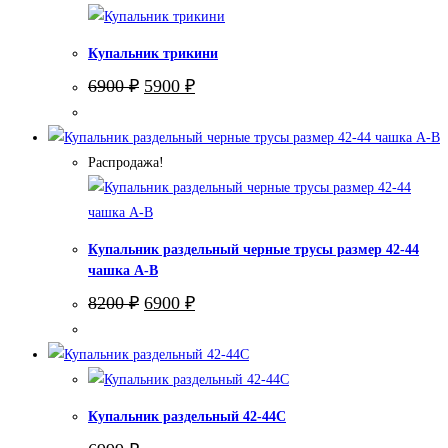
Купальник трикини
Первоначальная
Текущая
6900
₽
5900
₽
цена
цена:
составляла
5900 ₽.
6900 ₽.
Распродажа!
Купальник раздельный черные трусы размер 42-44
чашка А-В
Первоначальная
Текущая
8200
₽
6900
₽
цена
цена:
составляла
6900 ₽.
8200 ₽.
Купальник раздельный 42-44С