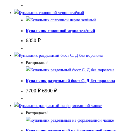
Купальник сплошной черно зелёный
6850
₽
Распродажа!
Купальник раздельный бюст С, Д без поролона
Первоначальная
Текущая
7700
₽
6900
₽
цена
цена:
составляла
6900 ₽.
7700 ₽.
Распродажа!
Купальник раздельный на формованной чашке