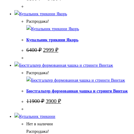
Распродажа!
Купальник трикини Якорь
Первоначальная
Текущая
6400
₽
2999
₽
цена
цена:
составляла
2999 ₽.
6400 ₽.
Распродажа!
Бюстгальтер формованная чашка и стринги Винтаж
Первоначальная
Текущая
11900
₽
3900
₽
цена
цена:
составляла
3900 ₽.
11900 ₽.
Нет в наличии
Распродажа!