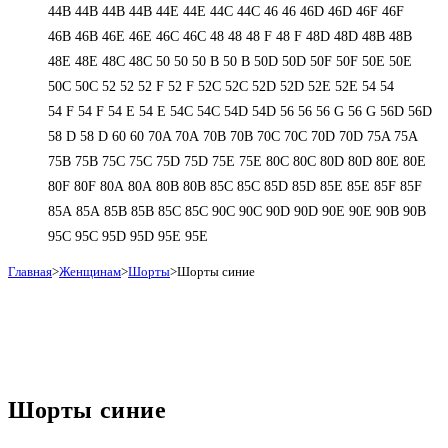
44В
44В
44В
44В
44Е
44Е
44С
44С
46
46
46D
46D
46F
46F
46В
46В
46Е
46Е
46С
46С
48
48
48 F
48 F
48D
48D
48В
48В
48Е
48Е
48С
48С
50
50
50 B
50 B
50D
50D
50F
50F
50Е
50Е
50С
50С
52
52
52 F
52 F
52C
52C
52D
52D
52E
52E
54
54
54 F
54 F
54 Е
54 Е
54C
54C
54D
54D
56
56
56 G
56 G
56D
56D
58 D
58 D
60
60
70A
70A
70B
70B
70C
70C
70D
70D
75A
75A
75B
75B
75C
75C
75D
75D
75E
75E
80C
80C
80D
80D
80E
80E
80F
80F
80А
80А
80В
80В
85C
85C
85D
85D
85E
85E
85F
85F
85А
85А
85В
85В
85С
85С
90C
90C
90D
90D
90E
90E
90В
90В
95C
95C
95D
95D
95E
95E
Главная
>
Женщинам
>
Шорты
>
Шорты синие
Шорты синие