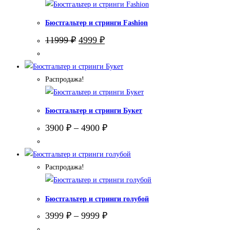
Бюстгальтер и стринги Fashion
Первоначальная
Текущая
11999
₽
4999
₽
цена
цена:
составляла
4999 ₽.
11999 ₽.
Распродажа!
Бюстгальтер и стринги Букет
3900
₽
–
4900
₽
Распродажа!
Бюстгальтер и стринги голубой
3999
₽
–
9999
₽