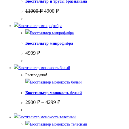
Бюстгальтер и трусы бразилиана
Первоначальная
Текущая
11900
₽
4900
₽
цена
цена:
составляла
4900 ₽.
11900 ₽.
Бюстгальтер микрофибра
4999
₽
Распродажа!
Бюстгальтер монокость белый
2900
₽
–
4299
₽