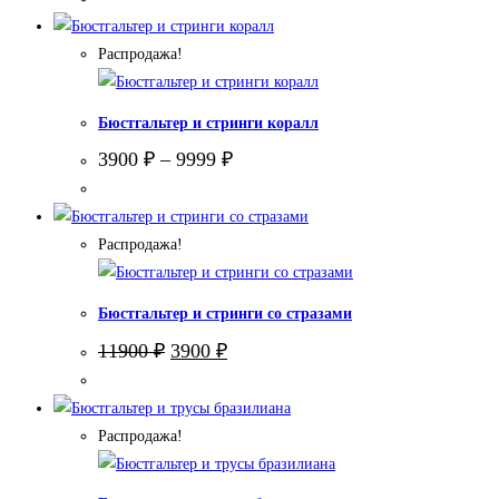
Распродажа!
Бюстгальтер и стринги коралл
3900
₽
–
9999
₽
Распродажа!
Бюстгальтер и стринги со стразами
Первоначальная
Текущая
11900
₽
3900
₽
цена
цена:
составляла
3900 ₽.
11900 ₽.
Распродажа!