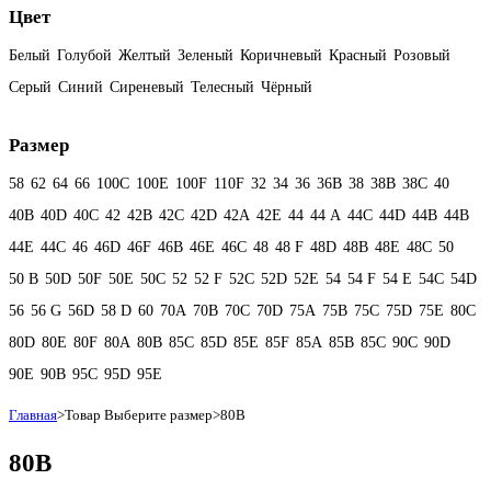
Цвет
Белый
Голубой
Желтый
Зеленый
Коричневый
Красный
Розовый
Серый
Синий
Сиреневый
Телесный
Чёрный
Размер
58
62
64
66
100C
100E
100F
110F
32
34
36
36B
38
38B
38С
40
40B
40D
40С
42
42B
42C
42D
42А
42Е
44
44 А
44C
44D
44В
44В
44Е
44С
46
46D
46F
46В
46Е
46С
48
48 F
48D
48В
48Е
48С
50
50 B
50D
50F
50Е
50С
52
52 F
52C
52D
52E
54
54 F
54 Е
54C
54D
56
56 G
56D
58 D
60
70A
70B
70C
70D
75A
75B
75C
75D
75E
80C
80D
80E
80F
80А
80В
85C
85D
85E
85F
85А
85В
85С
90C
90D
90E
90В
95C
95D
95E
Главная
>
Товар Выберите размер
>
80В
80В