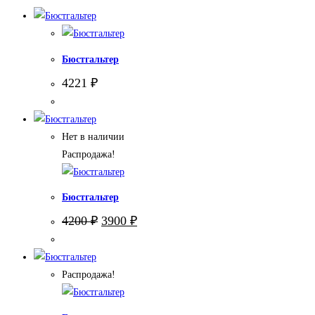
Бюстгальтер
4221
₽
Нет в наличии
Распродажа!
Бюстгальтер
Первоначальная
Текущая
4200
₽
3900
₽
цена
цена:
составляла
3900 ₽.
4200 ₽.
Распродажа!