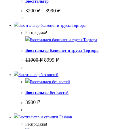
Бюстгальтер
3200
₽
–
3990
₽
Распродажа!
Бюстгальтер балконет и трусы Тортора
Первоначальная
Текущая
11900
₽
8999
₽
цена
цена:
составляла
8999 ₽.
11900 ₽.
Бюстгальтер без костей
3900
₽
Распродажа!