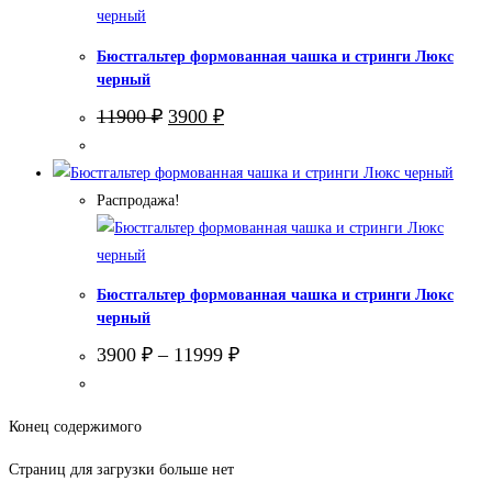
Бюстгальтер формованная чашка и стринги Люкс
черный
Первоначальная
Текущая
11900
₽
3900
₽
цена
цена:
составляла
3900 ₽.
11900 ₽.
Распродажа!
Бюстгальтер формованная чашка и стринги Люкс
черный
3900
₽
–
11999
₽
Конец содержимого
Страниц для загрузки больше нет