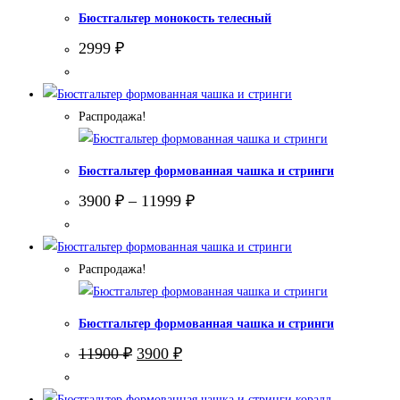
Бюстгальтер монокость телесный
2999
₽
Распродажа!
Бюстгальтер формованная чашка и стринги
3900
₽
–
11999
₽
Распродажа!
Бюстгальтер формованная чашка и стринги
Первоначальная
Текущая
11900
₽
3900
₽
цена
цена:
составляла
3900 ₽.
11900 ₽.